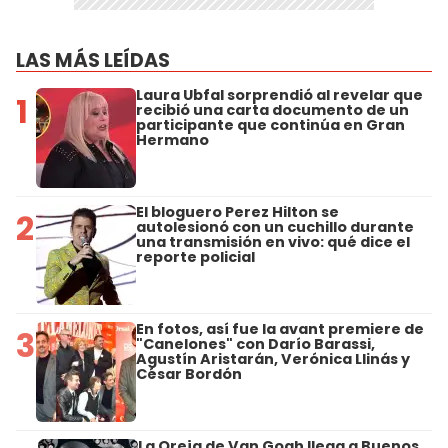
LAS MÁS LEÍDAS
Laura Ubfal sorprendió al revelar que
1
recibió una carta documento de un
participante que continúa en Gran
Hermano
El bloguero Perez Hilton se
2
autolesionó con un cuchillo durante
una transmisión en vivo: qué dice el
reporte policial
En fotos, así fue la avant premiere de
3
"Canelones" con Darío Barassi,
Agustín Aristarán, Verónica Llinás y
César Bordón
La Oreja de Van Gogh llega a Buenos