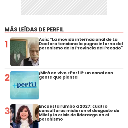
MÁS LEÍDAS DE PERFIL
Asís: "La movida internacional de La
1
Doctora tensiona la pugna interna del
peronismo de la Provincia del Pecado"
¡Mirá en vivo +Perfil!: un canal con
2
gente que piensa
Encuesta rumbo a 2027: cuatro
3
consultoras midieron el desgaste de
Milei y la crisis de liderazgo en el
peronismo