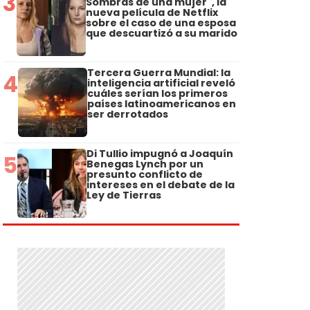
3
Sombras de una mujer", la
nueva película de Netflix
sobre el caso de una esposa
que descuartizó a su marido
Tercera Guerra Mundial: la
4
inteligencia artificial reveló
cuáles serían los primeros
países latinoamericanos en
ser derrotados
Di Tullio impugnó a Joaquín
5
Benegas Lynch por un
presunto conflicto de
intereses en el debate de la
Ley de Tierras