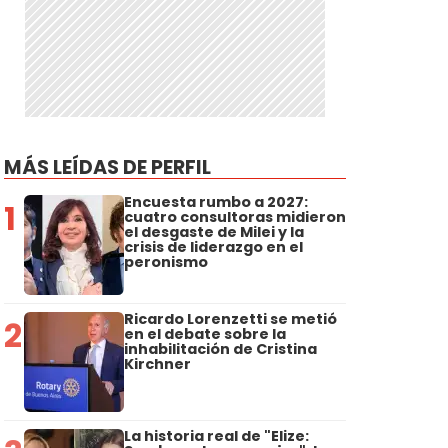
MÁS LEÍDAS DE PERFIL
Encuesta rumbo a 2027:
1
cuatro consultoras midieron
el desgaste de Milei y la
crisis de liderazgo en el
peronismo
Ricardo Lorenzetti se metió
2
en el debate sobre la
inhabilitación de Cristina
Kirchner
La historia real de "Elize: