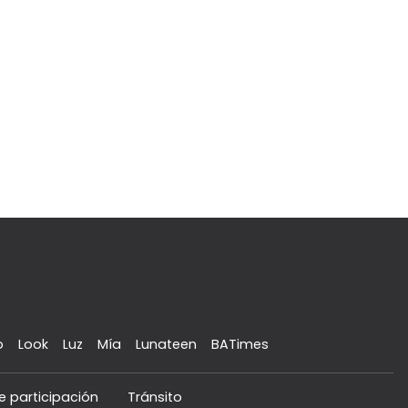
o
Look
Luz
Mía
Lunateen
BATimes
e participación
Tránsito