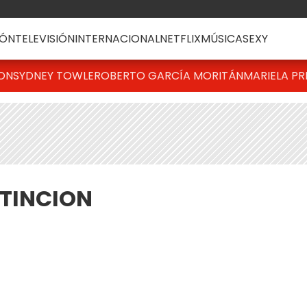
ÓN
TELEVISIÓN
INTERNACIONAL
NETFLIX
MÚSICA
SEXY
TON
SYDNEY TOWLE
ROBERTO GARCÍA MORITÁN
MARIELA PR
XTINCION