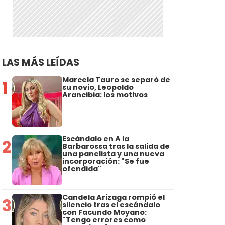
LAS MÁS LEÍDAS
Marcela Tauro se separó de
1
su novio, Leopoldo
Arancibia: los motivos
Escándalo en A la
2
Barbarossa tras la salida de
una panelista y una nueva
incorporación: "Se fue
ofendida"
Candela Arizaga rompió el
3
silencio tras el escándalo
con Facundo Moyano:
"Tengo errores como