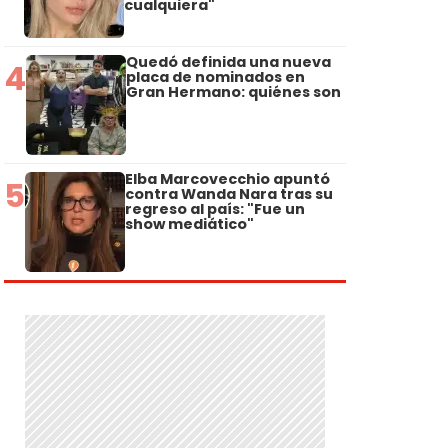
cualquiera"
Quedó definida una nueva
4
placa de nominados en
Gran Hermano: quiénes son
Elba Marcovecchio apuntó
5
contra Wanda Nara tras su
regreso al país: "Fue un
show mediático"