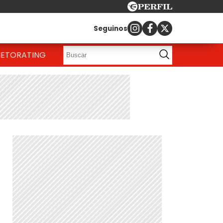
Seguinos
IETO
RATING