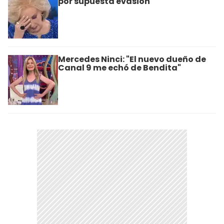
por supuesta evasión
Mercedes Ninci: "El nuevo dueño de
Canal 9 me echó de Bendita"