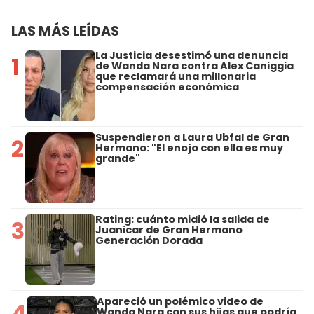
LAS MÁS LEÍDAS
La Justicia desestimó una denuncia
1
de Wanda Nara contra Alex Caniggia
que reclamará una millonaria
compensación económica
Suspendieron a Laura Ubfal de Gran
2
Hermano: "El enojo con ella es muy
grande"
Rating: cuánto midió la salida de
3
Juanicar de Gran Hermano
Generación Dorada
Apareció un polémico video de
4
Wanda Nara con sus hijas que podría