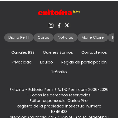
Diario Perfil
Caras
Noticias
Marie Claire
Fo
Canales RSS
Quienes Somos
Contáctenos
Privacidad
Equipo
Reglas de participación
Tránsito
Exitoina - Editorial Perfil S.A.
| © Perfil.com 2006-2026
- Todos los derechos reservados.
Editor responsable: Carlos Piro.
Registro de la propiedad intelectual número
5346433
Dirección:
California 2715
,
C1289ABI
,
CABA, Argentina
|