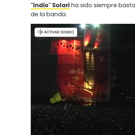
"Indio" Solari
ha sido siempre basta
de la banda.