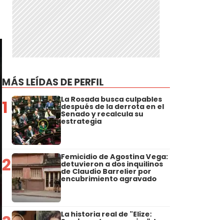
MÁS LEÍDAS DE PERFIL
La Rosada busca culpables
1
después de la derrota en el
Senado y recalcula su
estrategia
Femicidio de Agostina Vega:
2
detuvieron a dos inquilinos
de Claudio Barrelier por
encubrimiento agravado
La historia real de "Elize: