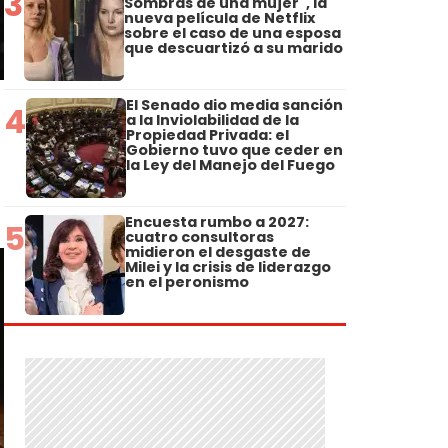
3
Sombras de una mujer", la
nueva película de Netflix
sobre el caso de una esposa
que descuartizó a su marido
El Senado dio media sanción
4
a la Inviolabilidad de la
Propiedad Privada: el
Gobierno tuvo que ceder en
la Ley del Manejo del Fuego
Encuesta rumbo a 2027:
5
cuatro consultoras
midieron el desgaste de
Milei y la crisis de liderazgo
en el peronismo