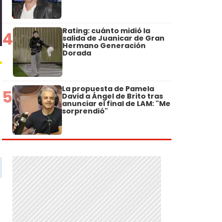
Rating: cuánto midió la
4
salida de Juanicar de Gran
Hermano Generación
Dorada
La propuesta de Pamela
5
David a Ángel de Brito tras
anunciar el final de LAM: "Me
sorprendió"