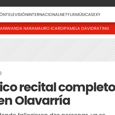
ÓN
TELEVISIÓN
INTERNACIONAL
NETFLIX
MÚSICA
SEXY
IANI
WANDA NARA
MAURO ICARDI
PAMELA DAVID
RATING
0
gico recital complet
 en Olavarría