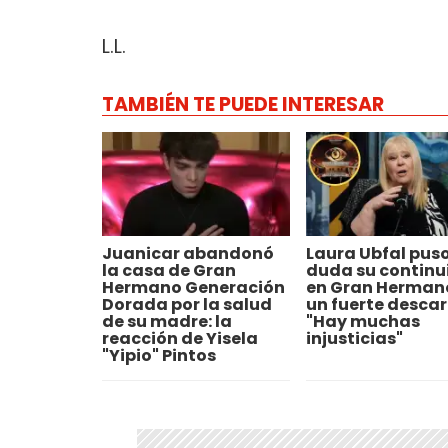
L.L.
TAMBIÉN TE PUEDE INTERESAR
Juanicar abandonó
Laura Ubfal puso
la casa de Gran
duda su contin
Hermano Generación
en Gran Herman
Dorada por la salud
un fuerte descar
de su madre: la
"Hay muchas
reacción de Yisela
injusticias"
"Yipio" Pintos