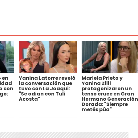
 en
Yanina Latorre reveló
Mariela Prieto y
uidad
la conversación que
Yanina Zilli
o con
tuvo con La Joaqui:
protagonizaron un
go:
"Se odian con Tuli
tenso cruce en Gran
Acosta"
Hermano Generación
Dorada: "Siempre
metés púa"