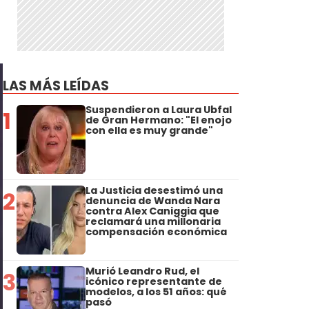
LAS MÁS LEÍDAS
Suspendieron a Laura Ubfal
1
de Gran Hermano: "El enojo
con ella es muy grande"
La Justicia desestimó una
2
denuncia de Wanda Nara
contra Alex Caniggia que
reclamará una millonaria
compensación económica
Murió Leandro Rud, el
3
icónico representante de
modelos, a los 51 años: qué
pasó