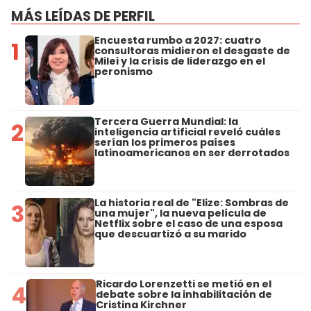
MÁS LEÍDAS DE PERFIL
Encuesta rumbo a 2027: cuatro
1
consultoras midieron el desgaste de
Milei y la crisis de liderazgo en el
peronismo
Tercera Guerra Mundial: la
2
inteligencia artificial reveló cuáles
serían los primeros países
latinoamericanos en ser derrotados
La historia real de "Elize: Sombras de
3
una mujer", la nueva película de
Netflix sobre el caso de una esposa
que descuartizó a su marido
Ricardo Lorenzetti se metió en el
4
debate sobre la inhabilitación de
Cristina Kirchner