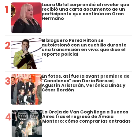
Laura Ubfal sorprendió al revelar que
1
recibió una carta documento de un
participante que continúa en Gran
Hermano
El bloguero Perez Hilton se
2
autolesionó con un cuchillo durante
una transmisión en vivo: qué dice el
reporte policial
En fotos, así fue la avant premiere de
3
"Canelones" con Darío Barassi,
Agustín Aristarán, Verónica Llinás y
César Bordón
La Oreja de Van Gogh llega a Buenos
4
Aires tras el regreso de Amaia
Montero: cómo comprar las entradas