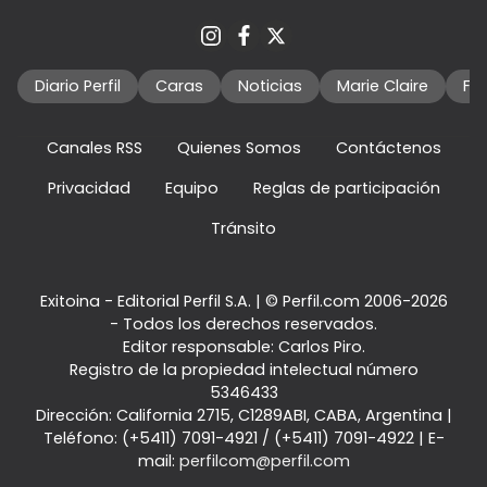
Diario Perfil
Caras
Noticias
Marie Claire
Fo
Canales RSS
Quienes Somos
Contáctenos
Privacidad
Equipo
Reglas de participación
Tránsito
Exitoina - Editorial Perfil S.A.
| © Perfil.com 2006-2026
- Todos los derechos reservados.
Editor responsable: Carlos Piro.
Registro de la propiedad intelectual número
5346433
Dirección:
California 2715
,
C1289ABI
,
CABA, Argentina
|
Teléfono:
(+5411) 7091-4921
/
(+5411) 7091-4922
| E-
mail:
perfilcom@perfil.com