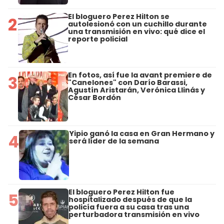
El bloguero Perez Hilton se
2
autolesionó con un cuchillo durante
una transmisión en vivo: qué dice el
reporte policial
En fotos, así fue la avant premiere de
3
"Canelones" con Darío Barassi,
Agustín Aristarán, Verónica Llinás y
César Bordón
Yipio ganó la casa en Gran Hermano y
4
será líder de la semana
El bloguero Perez Hilton fue
5
hospitalizado después de que la
policía fuera a su casa tras una
perturbadora transmisión en vivo