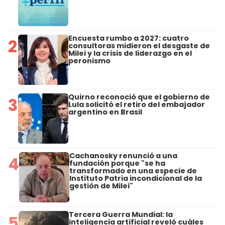
Encuesta rumbo a 2027: cuatro
2
consultoras midieron el desgaste de
Milei y la crisis de liderazgo en el
peronismo
Quirno reconoció que el gobierno de
3
Lula solicitó el retiro del embajador
argentino en Brasil
Cachanosky renunció a una
4
fundación porque "se ha
transformado en una especie de
Instituto Patria incondicional de la
gestión de Milei"
Tercera Guerra Mundial: la
5
inteligencia artificial reveló cuáles