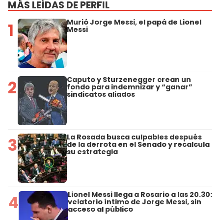
MÁS LEÍDAS DE PERFIL
Murió Jorge Messi, el papá de Lionel
1
Messi
Caputo y Sturzenegger crean un
2
fondo para indemnizar y “ganar”
sindicatos aliados
La Rosada busca culpables después
3
de la derrota en el Senado y recalcula
su estrategia
Lionel Messi llega a Rosario a las 20.30:
4
velatorio íntimo de Jorge Messi, sin
acceso al público