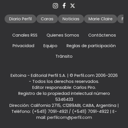
Diario Perfil
Caras
Noticias
Marie Claire
Fo
Canales RSS
Quienes Somos
Contáctenos
Privacidad
Equipo
Reglas de participación
Tránsito
Exitoina - Editorial Perfil S.A.
| © Perfil.com 2006-2026
- Todos los derechos reservados.
Editor responsable: Carlos Piro.
Registro de la propiedad intelectual número
5346433
Dirección:
California 2715
,
C1289ABI
,
CABA, Argentina
|
Teléfono:
(+5411) 7091-4921
/
(+5411) 7091-4922
| E-
mail:
perfilcom@perfil.com