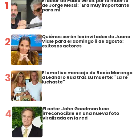
El dolor de Pablo Giralt por la muerte
1
de Jorge Messi: "Era muy importante
para mí"
Quiénes serán los invitados de Juana
2
Viale para el domingo 9 de agosto:
exitosos actores
El emotivo mensaje de Rocío Marengo
3
a Leandro Rud tras su muerte: "La re
luchaste"
El actor John Goodman luce
4
irreconocible en una nueva foto
viralizada en la red