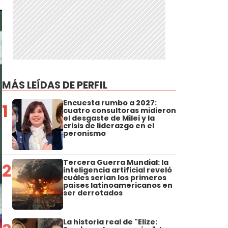
MÁS LEÍDAS DE PERFIL
Encuesta rumbo a 2027:
1
cuatro consultoras midieron
el desgaste de Milei y la
crisis de liderazgo en el
peronismo
Tercera Guerra Mundial: la
2
inteligencia artificial reveló
cuáles serían los primeros
países latinoamericanos en
ser derrotados
La historia real de "Elize: