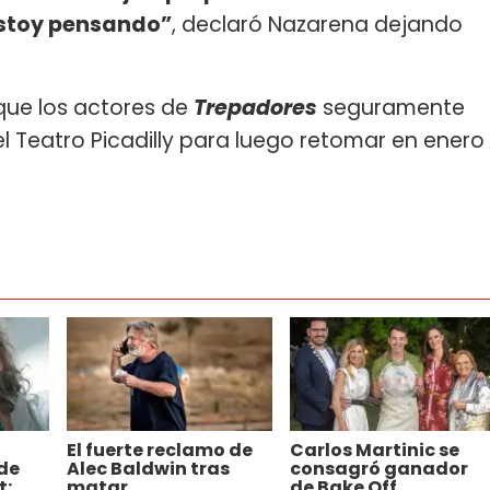
estoy pensando”
, declaró Nazarena dejando
ue los actores de
Trepadores
seguramente
el Teatro Picadilly para luego retomar en enero
El fuerte reclamo de
Carlos Martinic se
 de
Alec Baldwin tras
consagró ganador
t:
matar
de Bake Off