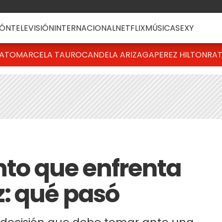
ÓN
TELEVISIÓN
INTERNACIONAL
NETFLIX
MÚSICA
SEXY
BATO
MARCELA TAURO
CANDELA ARIZAGA
PEREZ HILTON
RAT
nto que enfrenta
: qué pasó