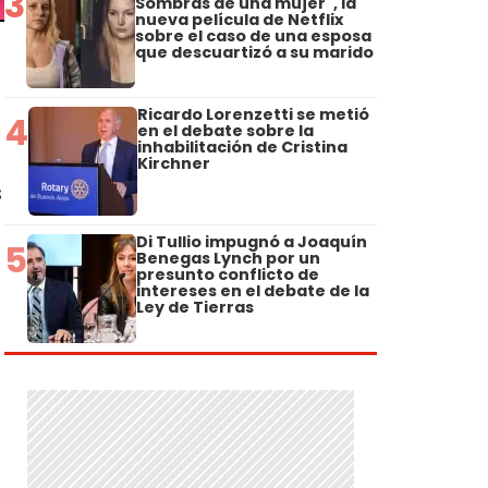
3
Sombras de una mujer", la
nueva película de Netflix
sobre el caso de una esposa
que descuartizó a su marido
Ricardo Lorenzetti se metió
4
en el debate sobre la
inhabilitación de Cristina
Kirchner
s
Di Tullio impugnó a Joaquín
5
Benegas Lynch por un
presunto conflicto de
intereses en el debate de la
Ley de Tierras