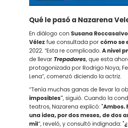
Qué le pasó a Nazarena Vel
En diálogo con
Susana Roccasalvo
Vélez
fue consultada por
cómo se 
2022. “Esta re complicado.
A nivel 
de llevar
Trepadores
, que esta ahora
protagonizada por Rodrigo Noya, F
Lena”, comenzó diciendo la actriz.
“Tenía muchas ganas de llevar la o
imposibles"
, siguió. Cuando la con
teatros, Nazarena explicó: "
Ambos. P
una idea, por dos meses, de dos a
mil
”, reveló, y consultó indignada: "
¿