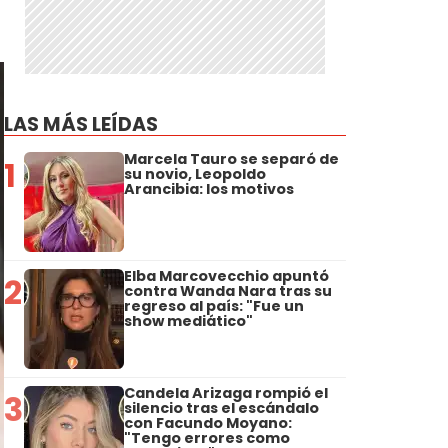
LAS MÁS LEÍDAS
Marcela Tauro se separó de
1
su novio, Leopoldo
Arancibia: los motivos
Elba Marcovecchio apuntó
2
contra Wanda Nara tras su
regreso al país: "Fue un
show mediático"
Candela Arizaga rompió el
3
silencio tras el escándalo
con Facundo Moyano:
"Tengo errores como