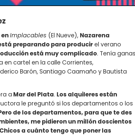
ez
 en
Implacables
(El Nueve),
Nazarena
está preparando para producir
el verano
producción está muy complicado
. Tenía gana
 en cartel en la calle Corrientes,
ederico Barón, Santiago Caamaño y Bautista
bra a
Mar del Plata
.
Los alquileres están
ductora le preguntó si los departamentos o los
ero de los departamentos, para que te des
mbientes, me pidieron un millón doscientos
Chicos a cuá
nto tengo que poner las