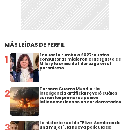
MÁS LEÍDAS DE PERFIL
Encuesta rumbo a 2027: cuatro
1
consultoras midieron el desgaste de
Milei y la crisis de liderazgo en el
peronismo
Tercera Guerra Mundial: la
2
inteligencia artificial reveló cuáles
serían los primeros países
latinoamericanos en ser derrotados
La historia real de "Elize: Sombras de
3
una mujer", la nueva película de