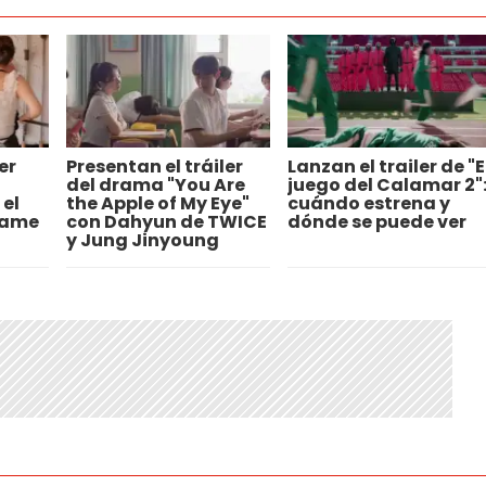
er
Presentan el tráiler
Lanzan el trailer de "E
del drama "You Are
juego del Calamar 2"
el
the Apple of My Eye"
cuándo estrena y
Name
con Dahyun de TWICE
dónde se puede ver
y Jung Jinyoung