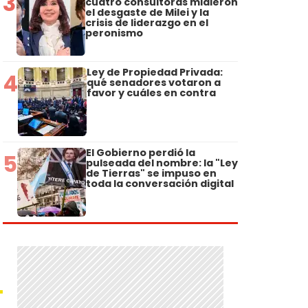
3
cuatro consultoras midieron
el desgaste de Milei y la
crisis de liderazgo en el
peronismo
Ley de Propiedad Privada:
4
qué senadores votaron a
favor y cuáles en contra
El Gobierno perdió la
5
pulseada del nombre: la "Ley
de Tierras" se impuso en
toda la conversación digital