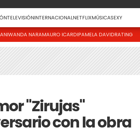
ÓN
TELEVISIÓN
INTERNACIONAL
NETFLIX
MÚSICA
SEXY
IANI
WANDA NARA
MAURO ICARDI
PAMELA DAVID
RATING
or "Zirujas"
ersario con la obra