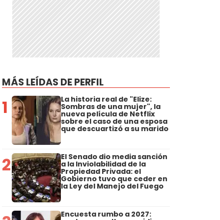
MÁS LEÍDAS DE PERFIL
La historia real de "Elize:
1
Sombras de una mujer", la
nueva película de Netflix
sobre el caso de una esposa
que descuartizó a su marido
El Senado dio media sanción
2
a la Inviolabilidad de la
Propiedad Privada: el
Gobierno tuvo que ceder en
la Ley del Manejo del Fuego
Encuesta rumbo a 2027: