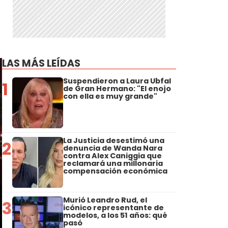
LAS MÁS LEÍDAS
Suspendieron a Laura Ubfal
1
de Gran Hermano: "El enojo
con ella es muy grande"
La Justicia desestimó una
2
denuncia de Wanda Nara
contra Alex Caniggia que
reclamará una millonaria
compensación económica
Murió Leandro Rud, el
3
icónico representante de
modelos, a los 51 años: qué
pasó