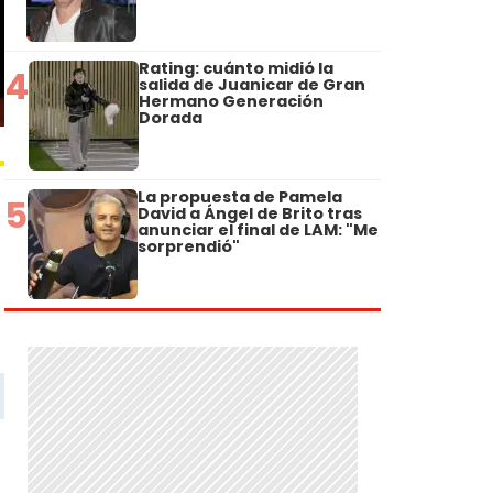
Rating: cuánto midió la
4
salida de Juanicar de Gran
Hermano Generación
Dorada
La propuesta de Pamela
5
David a Ángel de Brito tras
anunciar el final de LAM: "Me
sorprendió"