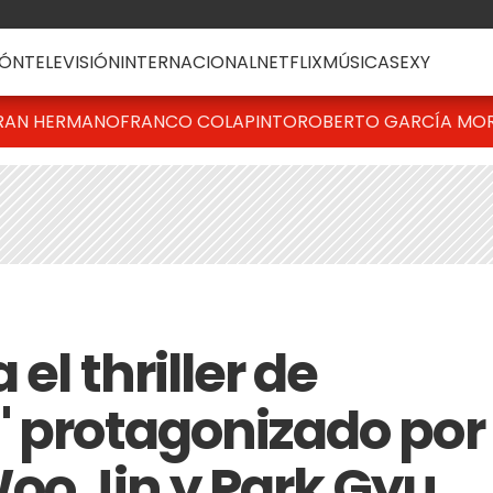
ÓN
TELEVISIÓN
INTERNACIONAL
NETFLIX
MÚSICA
SEXY
RAN HERMANO
FRANCO COLAPINTO
ROBERTO GARCÍA MO
 el thriller de
" protagonizado por
Woo Jin y Park Gyu