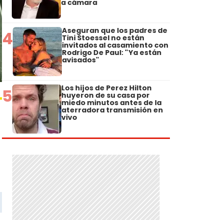
a cámara
Aseguran que los padres de
4
Tini Stoessel no están
invitados al casamiento con
Rodrigo De Paul: "Ya están
avisados"
Los hijos de Perez Hilton
5
huyeron de su casa por
miedo minutos antes de la
aterradora transmisión en
vivo