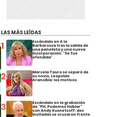
LAS MÁS LEÍDAS
Escándalo en A la
1
Barbarossa tras la salida de
una panelista y una nueva
incorporación: "Se fue
ofendida"
Marcela Tauro se separó de
2
su novio, Leopoldo
Arancibia: los motivos
Escándalo en la grabación
3
de "PH, Podemos Hablar"
con Andy Kusnetzoff: dos
invitadas se cruzaron frente