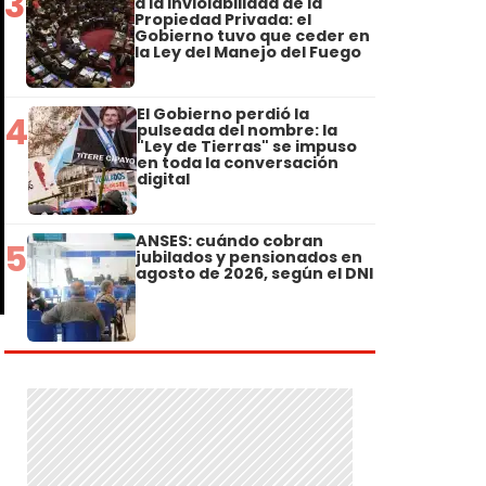
3
a la Inviolabilidad de la
Propiedad Privada: el
Gobierno tuvo que ceder en
la Ley del Manejo del Fuego
El Gobierno perdió la
4
pulseada del nombre: la
"Ley de Tierras" se impuso
en toda la conversación
digital
ANSES: cuándo cobran
5
jubilados y pensionados en
agosto de 2026, según el DNI