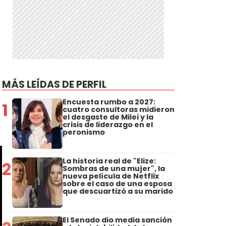
a
MÁS LEÍDAS DE PERFIL
Encuesta rumbo a 2027:
1
cuatro consultoras midieron
el desgaste de Milei y la
crisis de liderazgo en el
peronismo
La historia real de "Elize:
2
Sombras de una mujer", la
nueva película de Netflix
sobre el caso de una esposa
que descuartizó a su marido
El Senado dio media sanción