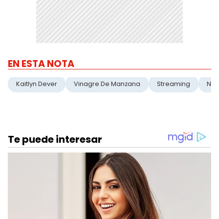
EN ESTA NOTA
Kaitlyn Dever
Vinagre De Manzana
Streaming
Netf