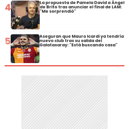
La propuesta de Pamela David a Ángel
4
de Brito tras anunciar el final de LAM:
"Me sorprendió"
Aseguran que Mauro Icardi ya tendría
5
nuevo club tras su salida del
Galatasaray: "Está buscando casa"