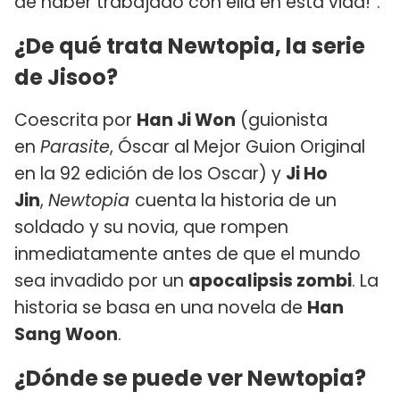
de haber trabajado con ella en esta vida!”.
¿De qué trata Newtopia, la serie
de Jisoo?
Coescrita por
Han Ji Won
(guionista
en
Parasite
, Óscar al Mejor Guion Original
en la 92 edición de los Oscar) y
Ji Ho
Jin
,
Newtopia
cuenta la historia de un
soldado y su novia, que rompen
inmediatamente antes de que el mundo
sea invadido por un
apocalipsis zombi
. La
historia se basa en una novela de
Han
Sang Woon
.
¿Dónde se puede ver Newtopia?