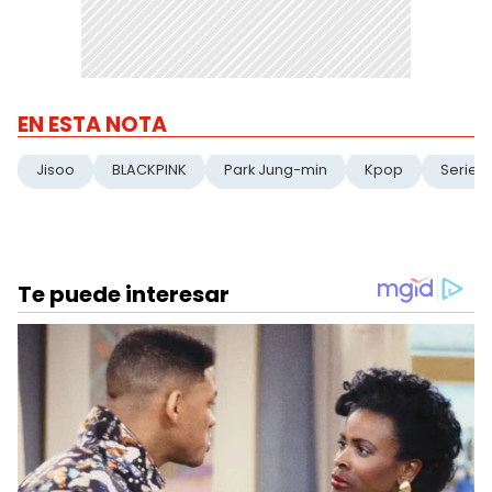
EN ESTA NOTA
Jisoo
BLACKPINK
Park Jung-min
Kpop
Series