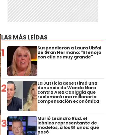
LAS MÁS LEÍDAS
Suspendieron a Laura Ubfal
1
de Gran Hermano: "El enojo
con ella es muy grande"
La Justicia desestimó una
2
denuncia de Wanda Nara
contra Alex Caniggia que
reclamará una millonaria
compensación económica
Murió Leandro Rud, el
3
icónico representante de
modelos, a los 51 años: qué
pasó