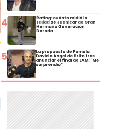
Rating: cuánto midió la
4
salida de Juanicar de Gran
Hermano Generación
Dorada
La propuesta de Pamela
5
David a Ángel de Brito tras
anunciar el final de LAM: "Me
sorprendió"