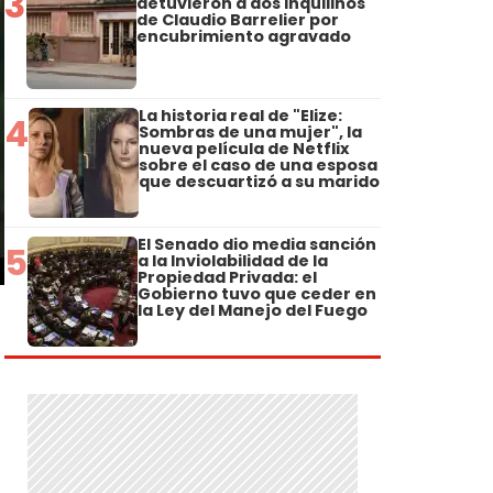
3
detuvieron a dos inquilinos
de Claudio Barrelier por
encubrimiento agravado
La historia real de "Elize:
4
Sombras de una mujer", la
nueva película de Netflix
sobre el caso de una esposa
que descuartizó a su marido
El Senado dio media sanción
5
a la Inviolabilidad de la
Propiedad Privada: el
Gobierno tuvo que ceder en
la Ley del Manejo del Fuego