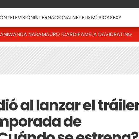
ÓN
TELEVISIÓN
INTERNACIONAL
NETFLIX
MÚSICA
SEXY
IANI
WANDA NARA
MAURO ICARDI
PAMELA DAVID
RATING
ió al lanzar el tráile
emporada de
¿Cuándo se estrena?