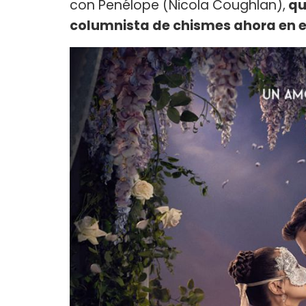
con Penélope (Nicola Coughlan),
qu
columnista de chismes ahora en el