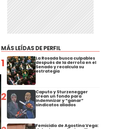
MÁS LEÍDAS DE PERFIL
La Rosada busca culpables
1
después de la derrota en el
Senado y recalcula su
estrategia
Caputo y Sturzenegger
2
crean un fondo para
indemnizar y “ganar”
sindicatos aliados
Femicidio de Agostina Vega: