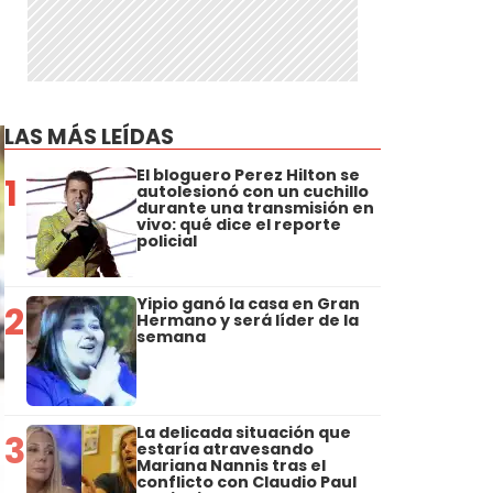
LAS MÁS LEÍDAS
El bloguero Perez Hilton se
1
autolesionó con un cuchillo
durante una transmisión en
vivo: qué dice el reporte
policial
Yipio ganó la casa en Gran
2
Hermano y será líder de la
semana
La delicada situación que
3
estaría atravesando
Mariana Nannis tras el
conflicto con Claudio Paul