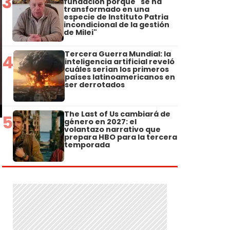
3
fundación porque "se ha
transformado en una
especie de Instituto Patria
incondicional de la gestión
de Milei"
Tercera Guerra Mundial: la
4
inteligencia artificial reveló
cuáles serían los primeros
países latinoamericanos en
ser derrotados
The Last of Us cambiará de
5
género en 2027: el
volantazo narrativo que
prepara HBO para la tercera
temporada