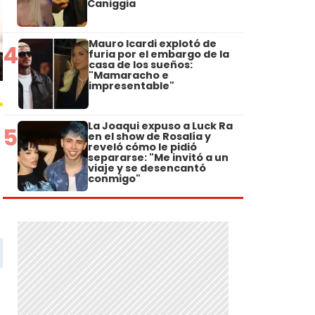
Caniggia
Mauro Icardi explotó de
4
furia por el embargo de la
casa de los sueños:
"Mamaracho e
impresentable"
La Joaqui expuso a Luck Ra
5
en el show de Rosalía y
reveló cómo le pidió
separarse: "Me invitó a un
viaje y se desencantó
conmigo"