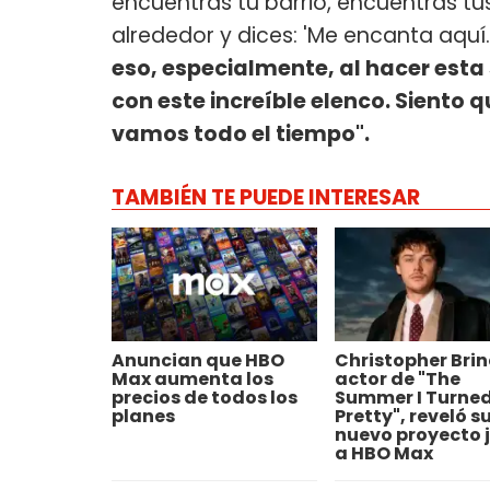
encuentras tu barrio, encuentras tus 
alrededor y dices: 'Me encanta aquí. 
eso, especialmente, al hacer esta 
con este increíble elenco. Siento 
vamos todo el tiempo".
TAMBIÉN TE PUEDE INTERESAR
Anuncian que HBO
Christopher Brine
Max aumenta los
actor de "The
precios de todos los
Summer I Turne
planes
Pretty", reveló s
nuevo proyecto 
a HBO Max