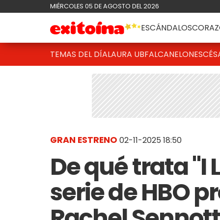
MIÉRCOLES 05 DE AGOSTO DEL 2026
ESCÁNDALOS
CORAZ
TEMAS DEL DÍA
LAURA UBFAL
CANELONES
CÉS
GRAN ESTRENO
02-11-2025 18:50
De qué trata "I 
serie de HBO p
Rachel Sennot