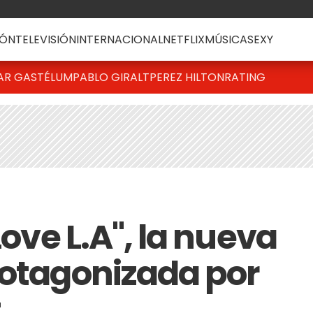
ÓN
TELEVISIÓN
INTERNACIONAL
NETFLIX
MÚSICA
SEXY
AR GASTÉLUM
PABLO GIRALT
PEREZ HILTON
RATING
Love L.A", la nueva
rotagonizada por
t