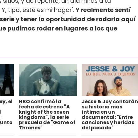
sitios, y de repente, un día miras a tu
Y, tipo, este es mi hogar'.
Y realmente sentí
serie y tener la oportunidad de rodarla aquí
que pudimos rodar en lugares a los que
y, el
HBO confirmó la
Jesse & Joy contarán
fecha de estreno "A
su historia más
d
knight of the seven
íntima en un
u
kingdoms", la serie
documental: "Entre
junto
precuela de "Game of
canciones y heridas
Thrones"
del pasado"