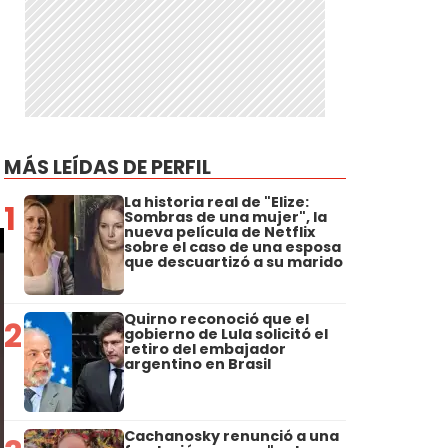
MÁS LEÍDAS DE PERFIL
La historia real de "Elize:
1
Sombras de una mujer", la
nueva película de Netflix
sobre el caso de una esposa
que descuartizó a su marido
Quirno reconoció que el
2
gobierno de Lula solicitó el
retiro del embajador
argentino en Brasil
Cachanosky renunció a una