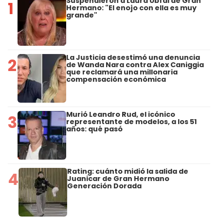
Suspendieron a Laura Ubfal de Gran
1
Hermano: "El enojo con ella es muy
grande"
La Justicia desestimó una denuncia
2
de Wanda Nara contra Alex Caniggia
que reclamará una millonaria
compensación económica
Murió Leandro Rud, el icónico
3
representante de modelos, a los 51
años: qué pasó
Rating: cuánto midió la salida de
4
Juanicar de Gran Hermano
Generación Dorada