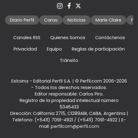
Diario Perfil
Caras
Noticias
Marie Claire
Fo
Canales RSS
Quienes Somos
Contáctenos
Privacidad
Equipo
Reglas de participación
Tránsito
Exitoina - Editorial Perfil S.A.
| © Perfil.com 2006-2026
- Todos los derechos reservados.
Editor responsable: Carlos Piro.
Registro de la propiedad intelectual número
5346433
Dirección:
California 2715
,
C1289ABI
,
CABA, Argentina
|
Teléfono:
(+5411) 7091-4921
/
(+5411) 7091-4922
| E-
mail:
perfilcom@perfil.com