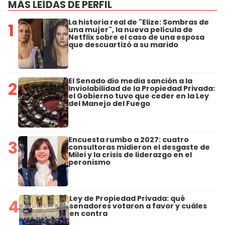
MÁS LEÍDAS DE PERFIL
La historia real de "Elize: Sombras de
1
una mujer", la nueva película de
Netflix sobre el caso de una esposa
que descuartizó a su marido
El Senado dio media sanción a la
2
Inviolabilidad de la Propiedad Privada:
el Gobierno tuvo que ceder en la Ley
del Manejo del Fuego
Encuesta rumbo a 2027: cuatro
3
consultoras midieron el desgaste de
Milei y la crisis de liderazgo en el
peronismo
Ley de Propiedad Privada: qué
4
senadores votaron a favor y cuáles
en contra