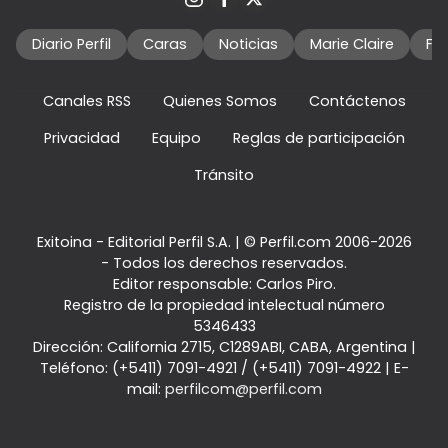
Diario Perfil
Caras
Noticias
Marie Claire
Fo
Canales RSS
Quienes Somos
Contáctenos
Privacidad
Equipo
Reglas de participación
Tránsito
Exitoina - Editorial Perfil S.A.
| © Perfil.com 2006-2026
- Todos los derechos reservados.
Editor responsable: Carlos Piro.
Registro de la propiedad intelectual número
5346433
Dirección:
California 2715
,
C1289ABI
,
CABA, Argentina
|
Teléfono:
(+5411) 7091-4921
/
(+5411) 7091-4922
| E-
mail:
perfilcom@perfil.com