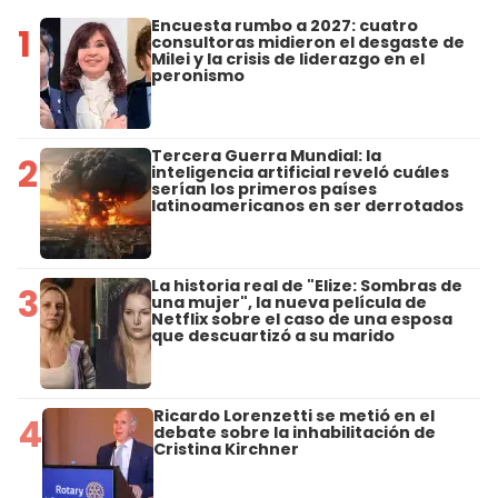
Encuesta rumbo a 2027: cuatro
1
consultoras midieron el desgaste de
Milei y la crisis de liderazgo en el
peronismo
Tercera Guerra Mundial: la
2
inteligencia artificial reveló cuáles
serían los primeros países
latinoamericanos en ser derrotados
La historia real de "Elize: Sombras de
3
una mujer", la nueva película de
Netflix sobre el caso de una esposa
que descuartizó a su marido
Ricardo Lorenzetti se metió en el
4
debate sobre la inhabilitación de
Cristina Kirchner