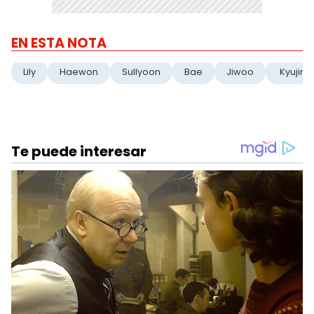
EN ESTA NOTA
Lily
Haewon
Sullyoon
Bae
Jiwoo
Kyujin