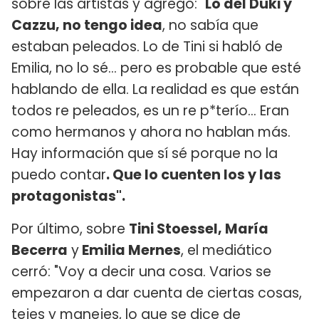
sobre las artistas y agregó: "
Lo del Duki y
Cazzu, no tengo idea
, no sabía que
estaban peleados. Lo de Tini si habló de
Emilia, no lo sé... pero es probable que esté
hablando de ella. La realidad es que están
todos re peleados, es un re p*terío... Eran
como hermanos y ahora no hablan más.
Hay información que sí sé porque no la
puedo contar
. Que lo cuenten los y las
protagonistas".
Por último, sobre
Tini Stoessel, María
Becerra
y
Emilia Mernes
, el mediático
cerró: "Voy a decir una cosa. Varios se
empezaron a dar cuenta de ciertas cosas,
tejes y manejes, lo que se dice de