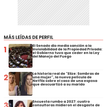
MÁS LEÍDAS DE PERFIL
El Senado dio media sanción a la
1
Inviolabilidad de la Propiedad Privada:
el Gobierno tuvo que ceder en la Ley
del Manejo del Fuego
La historia real de "Elize: Sombras de
2
una mujer", la nueva película de
Netflix sobre el caso de una esposa
que descuartizó a su marido
Encuesta rumbo a 2027: cuatro
3
consultoras midieron el desgaste de