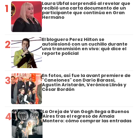
Laura Ubfal sorprendió al revelar que
1
recibió una carta documento de un
participante que continúa en Gran
Hermano
El bloguero Perez Hilton se
2
autolesionó con un cuchillo durante
una transmisión en vivo: qué dice el
reporte policial
En fotos, así fue la avant premiere de
3
"Canelones" con Darío Barassi,
Agustín Aristarán, Verónica Llinás y
César Bordón
La Oreja de Van Gogh llega a Buenos
4
Aires tras el regreso de Amaia
Montero: cómo comprar las entradas