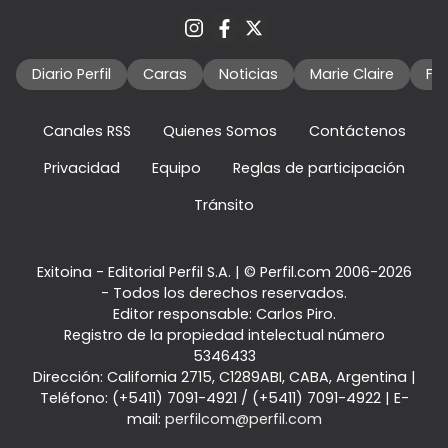
Diario Perfil
Caras
Noticias
Marie Claire
Fo
Canales RSS
Quienes Somos
Contáctenos
Privacidad
Equipo
Reglas de participación
Tránsito
Exitoina - Editorial Perfil S.A.
| © Perfil.com 2006-2026
- Todos los derechos reservados.
Editor responsable: Carlos Piro.
Registro de la propiedad intelectual número
5346433
Dirección:
California 2715
,
C1289ABI
,
CABA, Argentina
|
Teléfono:
(+5411) 7091-4921
/
(+5411) 7091-4922
| E-
mail:
perfilcom@perfil.com