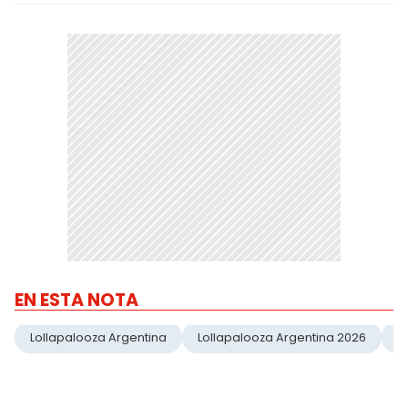
EN ESTA NOTA
Lollapalooza Argentina
Lollapalooza Argentina 2026
Fe