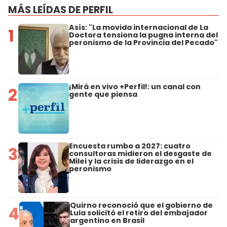
MÁS LEÍDAS DE PERFIL
Asís: "La movida internacional de La
1
Doctora tensiona la pugna interna del
peronismo de la Provincia del Pecado"
¡Mirá en vivo +Perfil!: un canal con
2
gente que piensa
Encuesta rumbo a 2027: cuatro
3
consultoras midieron el desgaste de
Milei y la crisis de liderazgo en el
peronismo
Quirno reconoció que el gobierno de
4
Lula solicitó el retiro del embajador
argentino en Brasil