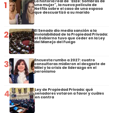
La historia real de "Elize: Sombras de
1
una mujer", la nueva película de
Netflix sobre el caso de una esposa
que descuartizó a su marido
El Senado dio media sanción a la
2
Inviolabilidad de la Propiedad Privada:
el Gobierno tuvo que ceder en la Ley
del Manejo del Fuego
Encuesta rumbo a 2027: cuatro
3
consultoras midieron el desgaste de
Milei y la crisis de liderazgo en el
peronismo
Ley de Propiedad Privada: qué
4
senadores votaron a favor y cuáles
en contra