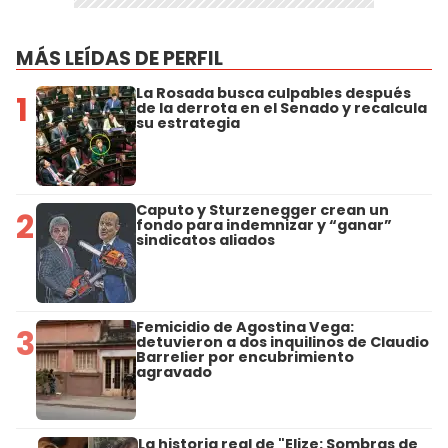
MÁS LEÍDAS DE PERFIL
La Rosada busca culpables después
1
de la derrota en el Senado y recalcula
su estrategia
Caputo y Sturzenegger crean un
2
fondo para indemnizar y “ganar”
sindicatos aliados
Femicidio de Agostina Vega:
3
detuvieron a dos inquilinos de Claudio
Barrelier por encubrimiento
agravado
La historia real de "Elize: Sombras de