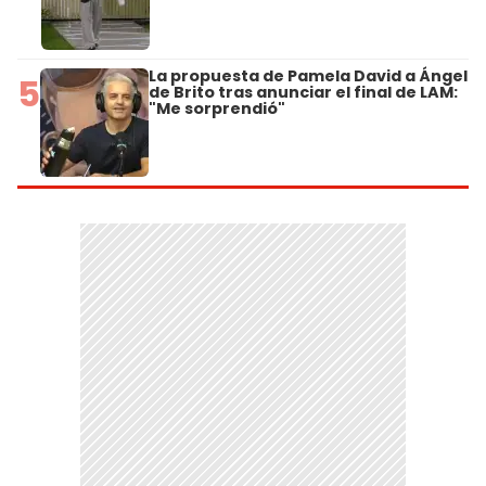
La propuesta de Pamela David a Ángel
5
de Brito tras anunciar el final de LAM:
"Me sorprendió"