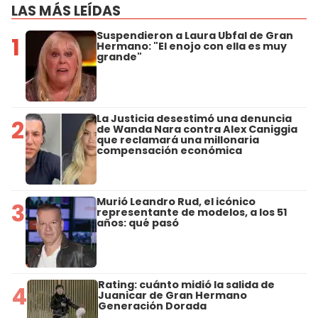
LAS MÁS LEÍDAS
Suspendieron a Laura Ubfal de Gran
1
Hermano: "El enojo con ella es muy
grande"
La Justicia desestimó una denuncia
2
de Wanda Nara contra Alex Caniggia
que reclamará una millonaria
compensación económica
Murió Leandro Rud, el icónico
3
representante de modelos, a los 51
años: qué pasó
Rating: cuánto midió la salida de
4
Juanicar de Gran Hermano
Generación Dorada