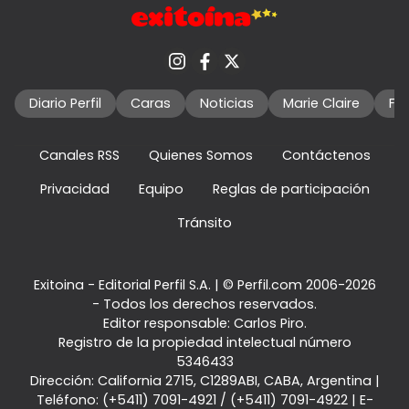
Diario Perfil
Caras
Noticias
Marie Claire
Fo
Canales RSS
Quienes Somos
Contáctenos
Privacidad
Equipo
Reglas de participación
Tránsito
Exitoina - Editorial Perfil S.A.
| © Perfil.com 2006-2026
- Todos los derechos reservados.
Editor responsable: Carlos Piro.
Registro de la propiedad intelectual número
5346433
Dirección:
California 2715
,
C1289ABI
,
CABA, Argentina
|
Teléfono:
(+5411) 7091-4921
/
(+5411) 7091-4922
| E-