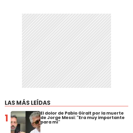
LAS MÁS LEÍDAS
El dolor de Pablo Giralt por la muerte
1
de Jorge Messi: "Era muy importante
para mí"