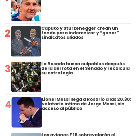
Caputo y Sturzenegger crean un
2
fondo para indemnizar y “ganar”
sindicatos aliados
La Rosada busca culpables después
3
de la derrota en el Senado y recalcula
su estrategia
Lionel Messi llega a Rosario a las 20.30:
4
velatorio íntimo de Jorge Messi, sin
acceso al público
Los aviones F 16 sobrevolarán el