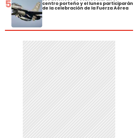
5
centro porteño y el lunes participarán
de la celebración de la Fuerza Aérea