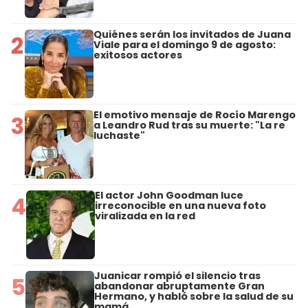
Quiénes serán los invitados de Juana
2
Viale para el domingo 9 de agosto:
exitosos actores
El emotivo mensaje de Rocío Marengo
3
a Leandro Rud tras su muerte: "La re
luchaste"
El actor John Goodman luce
4
irreconocible en una nueva foto
viralizada en la red
Juanicar rompió el silencio tras
5
abandonar abruptamente Gran
Hermano, y habló sobre la salud de su
mamá