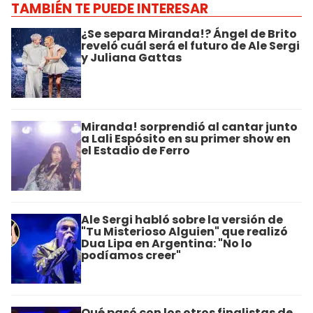
TAMBIÉN TE PUEDE INTERESAR
¿Se separa Miranda!? Ángel de Brito
reveló cuál será el futuro de Ale Sergi
y Juliana Gattas
Miranda! sorprendió al cantar junto
a Lali Espósito en su primer show en
el Estadio de Ferro
Ale Sergi habló sobre la versión de
"Tu Misterioso Alguien" que realizó
Dua Lipa en Argentina: "No lo
podíamos creer"
Qué pasó con los otros finalistas de