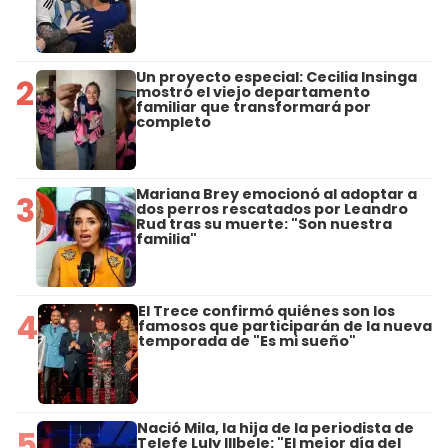
Un proyecto especial: Cecilia Insinga
2
mostró el viejo departamento
familiar que transformará por
completo
Mariana Brey emocionó al adoptar a
3
dos perros rescatados por Leandro
Rud tras su muerte: "Son nuestra
familia"
El Trece confirmó quiénes son los
4
famosos que participarán de la nueva
temporada de "Es mi sueño"
Nació Mila, la hija de la periodista de
5
Telefe Luly Illbele: "El mejor día del