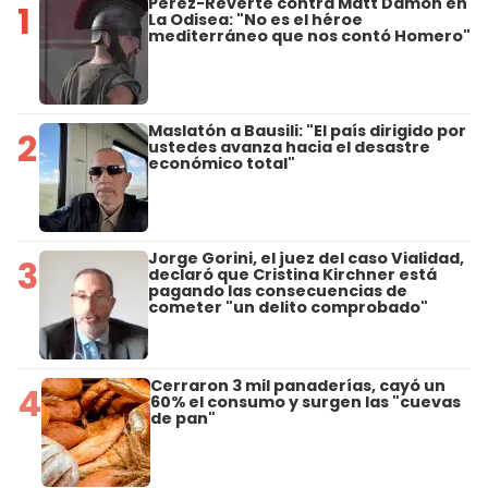
Pérez-Reverte contra Matt Damon en
1
La Odisea: "No es el héroe
mediterráneo que nos contó Homero"
Maslatón a Bausili: "El país dirigido por
2
ustedes avanza hacia el desastre
económico total"
Jorge Gorini, el juez del caso Vialidad,
3
declaró que Cristina Kirchner está
pagando las consecuencias de
cometer "un delito comprobado"
Cerraron 3 mil panaderías, cayó un
4
60% el consumo y surgen las "cuevas
de pan"