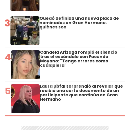
Quedó definida una nueva placa de
3
nominados en Gran Hermano:
quiénes son
Candela Arizaga rompió el silencio
4
tras el escándalo con Facundo
Moyano: "Tengo errores como
cualquiera"
Laura Ubfal sorprendió al revelar que
5
recibió una carta documento de un
participante que continúa en Gran
Hermano