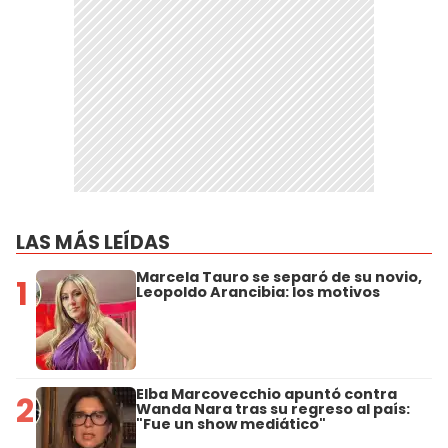
LAS MÁS LEÍDAS
Marcela Tauro se separó de su novio,
1
Leopoldo Arancibia: los motivos
Elba Marcovecchio apuntó contra
2
Wanda Nara tras su regreso al país:
"Fue un show mediático"