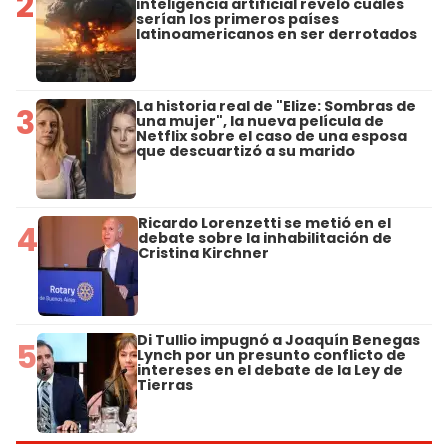
2
inteligencia artificial reveló cuáles
serían los primeros países
latinoamericanos en ser derrotados
La historia real de "Elize: Sombras de
3
una mujer", la nueva película de
Netflix sobre el caso de una esposa
que descuartizó a su marido
Ricardo Lorenzetti se metió en el
4
debate sobre la inhabilitación de
Cristina Kirchner
Di Tullio impugnó a Joaquín Benegas
5
Lynch por un presunto conflicto de
intereses en el debate de la Ley de
Tierras