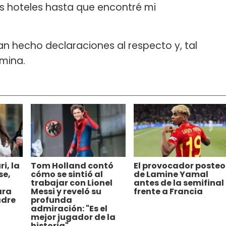
os hoteles hasta que encontré mi
n hecho declaraciones al respecto y, tal
mina.
i, la
Tom Holland contó
El provocador posteo
se,
cómo se sintió al
de Lamine Yamal
trabajar con Lionel
antes de la semifinal
ara
Messi y reveló su
frente a Francia
adre
profunda
admiración: "Es el
mejor jugador de la
historia"