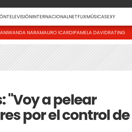
ÓN
TELEVISIÓN
INTERNACIONAL
NETFLIX
MÚSICA
SEXY
IANI
WANDA NARA
MAURO ICARDI
PAMELA DAVID
RATING
 "Voy a pelear
es por el control de