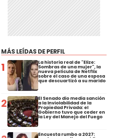
MÁS LEÍDAS DE PERFIL
La historia real de "Elize:
1
Sombras de una mujer", la
nueva película de Netflix
sobre el caso de una esposa
que descuartizó a su marido
El Senado dio media sanción
2
a la Inviolabilidad de la
Propiedad Privada: el
Gobierno tuvo que ceder en
la Ley del Manejo del Fuego
Encuesta rumbo a 2027: