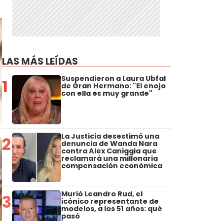
LAS MÁS LEÍDAS
Suspendieron a Laura Ubfal
1
de Gran Hermano: "El enojo
con ella es muy grande"
La Justicia desestimó una
2
denuncia de Wanda Nara
contra Alex Caniggia que
reclamará una millonaria
compensación económica
Murió Leandro Rud, el
3
icónico representante de
modelos, a los 51 años: qué
pasó