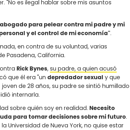
er. "No es ilegal hablar sobre mis asuntos
mi abogado para pelear contra mi padre y mi
 personal y el control de mi economía"
.
rnada, en contra de su voluntad, varias
e Pasadena, California.
contra
Rick Bynes
,
su padre, a quien acusó
licó que él era "un
depredador sexual
y que
a joven de 28 años, su padre se sintió humillado
dió internarla.
dad sobre quién soy en realidad.
Necesito
yuda para tomar decisiones sobre mi futuro
.
la Universidad de Nueva York, no quise estar