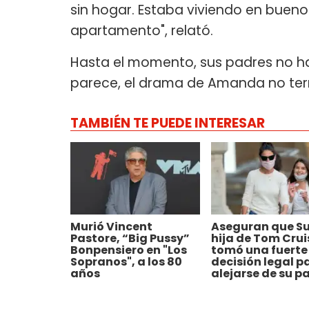
sin hogar. Estaba viviendo en buen
apartamento", relató.
Hasta el momento, sus padres no ha
parece, el drama de Amanda no ter
TAMBIÉN TE PUEDE INTERESAR
Murió Vincent
Aseguran que Sur
Pastore, “Big Pussy”
hija de Tom Crui
Bonpensiero en "Los
tomó una fuerte
Sopranos", a los 80
decisión legal p
años
alejarse de su p