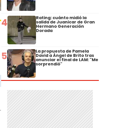
Rating: cuánto midió la
4
salida de Juanicar de Gran
Hermano Generación
Dorada
La propuesta de Pamela
5
David a Ángel de Brito tras
anunciar el final de LAM: "Me
sorprendió"
.