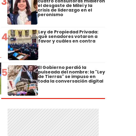
3
cuatro consultoras midieron
el desgaste de Milei y la
crisis de liderazgo en el
peronismo
Ley de Propiedad Privada:
4
qué senadores votaron a
favor y cuáles en contra
El Gobierno perdió la
5
pulseada del nombre: la "Ley
de Tierras" se impuso en
toda la conversación digital