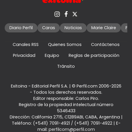
Diario Perfil
Caras
Noticias
Marie Claire
Fo
Canales RSS
Quienes Somos
Contáctenos
Privacidad
Equipo
Reglas de participación
Tránsito
Exitoina - Editorial Perfil S.A.
| © Perfil.com 2006-2026
- Todos los derechos reservados.
Editor responsable: Carlos Piro.
Registro de la propiedad intelectual número
5346433
Dirección:
California 2715
,
C1289ABI
,
CABA, Argentina
|
Teléfono:
(+5411) 7091-4921
/
(+5411) 7091-4922
| E-
mail:
perfilcom@perfil.com