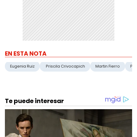
EN ESTA NOTA
Eugenia Ruiz
Priscila Crivocapich
Martin Fierro
Pre