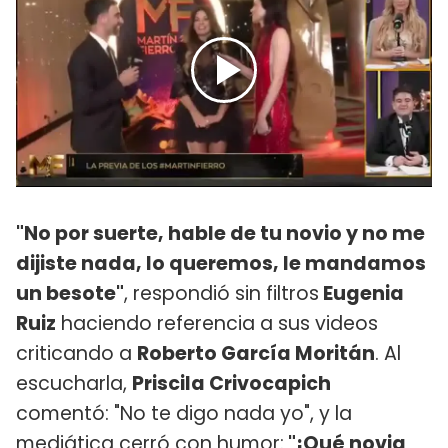
"No por suerte, hable de tu novio y no me
dijiste nada, lo queremos, le mandamos
un besote"
, respondió sin filtros
Eugenia
Ruiz
haciendo referencia a sus videos
criticando a
Roberto García Moritán
. Al
escucharla,
Priscila Crivocapich
comentó: "No te digo nada yo", y la
mediática cerró con humor:
"¡Qué novia