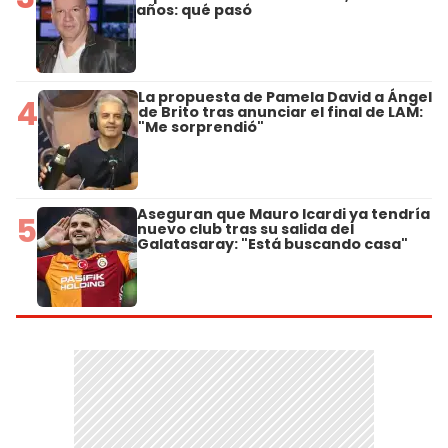
años: qué pasó
La propuesta de Pamela David a Ángel
4
de Brito tras anunciar el final de LAM:
"Me sorprendió"
Aseguran que Mauro Icardi ya tendría
5
nuevo club tras su salida del
Galatasaray: "Está buscando casa"