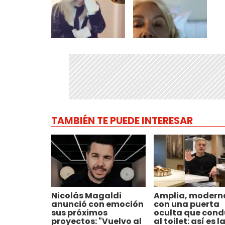
TAMBIÉN TE PUEDE INTERESAR
Nicolás Magaldi
Amplia, modern
anunció con emoción
con una puerta
sus próximos
oculta que cond
proyectos: "Vuelvo al
al toilet: así es l