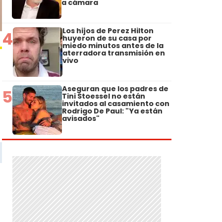
a cámara
Los hijos de Perez Hilton
4
huyeron de su casa por
miedo minutos antes de la
aterradora transmisión en
vivo
Aseguran que los padres de
5
Tini Stoessel no están
invitados al casamiento con
Rodrigo De Paul: "Ya están
avisados"