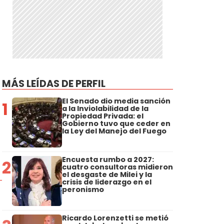
MÁS LEÍDAS DE PERFIL
El Senado dio media sanción
1
a la Inviolabilidad de la
Propiedad Privada: el
Gobierno tuvo que ceder en
la Ley del Manejo del Fuego
Encuesta rumbo a 2027:
2
cuatro consultoras midieron
el desgaste de Milei y la
crisis de liderazgo en el
peronismo
Ricardo Lorenzetti se metió