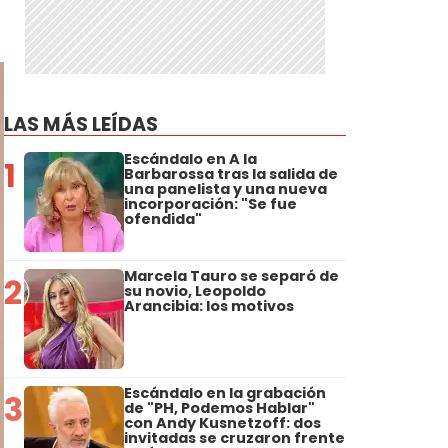
LAS MÁS LEÍDAS
Escándalo en A la
1
Barbarossa tras la salida de
una panelista y una nueva
incorporación: "Se fue
ofendida"
Marcela Tauro se separó de
2
su novio, Leopoldo
Arancibia: los motivos
Escándalo en la grabación
3
de "PH, Podemos Hablar"
con Andy Kusnetzoff: dos
invitadas se cruzaron frente