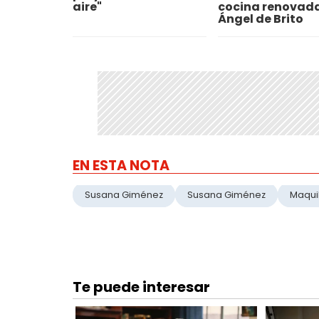
aire"
cocina renovad
Ángel de Brito
EN ESTA NOTA
Susana Giménez
Susana Giménez
Maquil