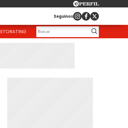
Seguinos
IETO
RATING