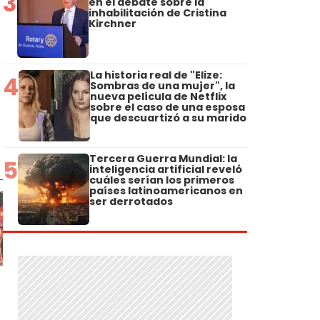
3
en el debate sobre la
inhabilitación de Cristina
Kirchner
La historia real de "Elize:
4
Sombras de una mujer", la
nueva película de Netflix
sobre el caso de una esposa
que descuartizó a su marido
Tercera Guerra Mundial: la
5
inteligencia artificial reveló
cuáles serían los primeros
países latinoamericanos en
ser derrotados