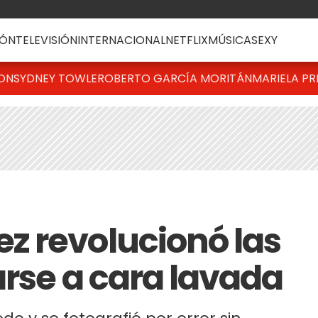
ÓN
TELEVISIÓN
INTERNACIONAL
NETFLIX
MÚSICA
SEXY
TON
SYDNEY TOWLE
ROBERTO GARCÍA MORITÁN
MARIELA PR
 revolucionó las
arse a cara lavada