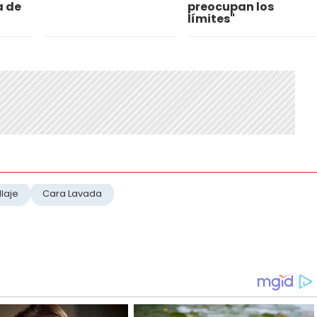
a de
preocupan los
límites"
laje
Cara Lavada