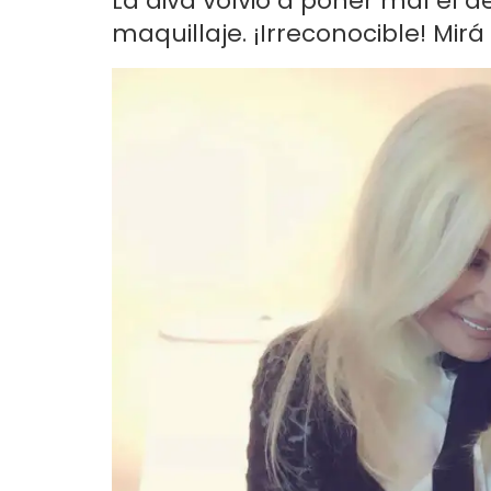
La diva volvió a poner mal el de
maquillaje. ¡Irreconocible! Mirá 