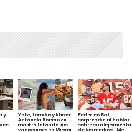
a y
Yate, familia y libros:
Federico Bal
Antonela Roccuzzo
sorprendió al hablar
uce
mostró fotos de sus
sobre su alejamiento
a
vacaciones en Miami
de los medios: "Me