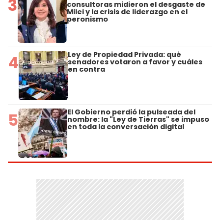
3
consultoras midieron el desgaste de
Milei y la crisis de liderazgo en el
peronismo
Ley de Propiedad Privada: qué
4
senadores votaron a favor y cuáles
en contra
El Gobierno perdió la pulseada del
5
nombre: la "Ley de Tierras" se impuso
en toda la conversación digital