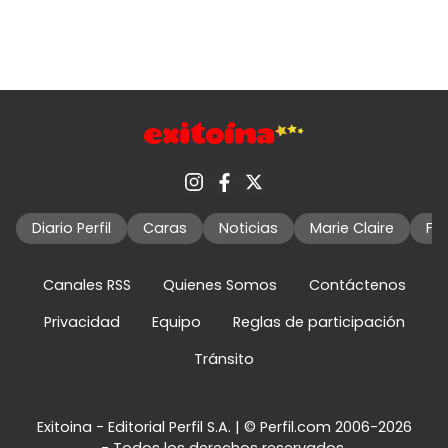
Diario Perfil
Caras
Noticias
Marie Claire
Fo
Canales RSS
Quienes Somos
Contáctenos
Privacidad
Equipo
Reglas de participación
Tránsito
Exitoina - Editorial Perfil S.A.
| © Perfil.com 2006-2026
- Todos los derechos reservados.