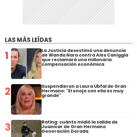
LAS MÁS LEÍDAS
La Justicia desestimó una denuncia
1
de Wanda Nara contra Alex Caniggia
que reclamará una millonaria
compensación económica
Suspendieron a Laura Ubfal de Gran
2
Hermano: "El enojo con ella es muy
grande"
Rating: cuánto midió la salida de
3
Juanicar de Gran Hermano
Generación Dorada