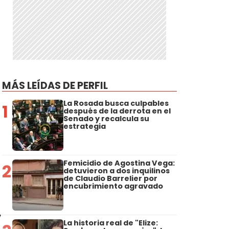
MÁS LEÍDAS DE PERFIL
La Rosada busca culpables
1
después de la derrota en el
Senado y recalcula su
estrategia
Femicidio de Agostina Vega:
2
detuvieron a dos inquilinos
de Claudio Barrelier por
encubrimiento agravado
y
La historia real de "Elize: