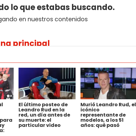
al
El último posteo de
Murió Leandro Rud, el
a
Leandro Rud en la
icónico
red, un día antes de
representante de
 para
su muerte: el
modelos, a los 51
ay
particular video
años: qué pasó
a: