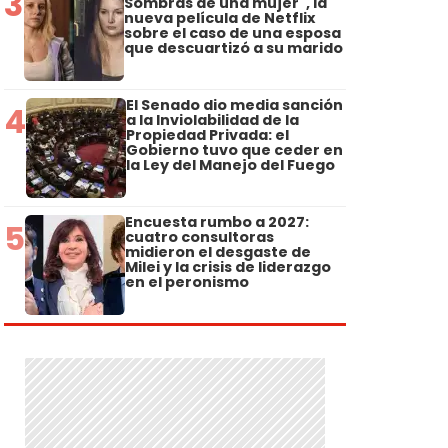
3
Sombras de una mujer", la
nueva película de Netflix
sobre el caso de una esposa
que descuartizó a su marido
El Senado dio media sanción
4
a la Inviolabilidad de la
Propiedad Privada: el
Gobierno tuvo que ceder en
la Ley del Manejo del Fuego
Encuesta rumbo a 2027:
5
cuatro consultoras
midieron el desgaste de
Milei y la crisis de liderazgo
en el peronismo