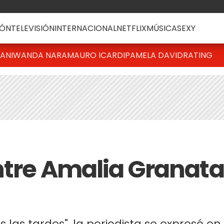
ÓN
TELEVISIÓN
INTERNACIONAL
NETFLIX
MÚSICA
SEXY
IANI
WANDA NARA
MAURO ICARDI
PAMELA DAVID
RATING
ntre Amalia Granata
 las tardes", la periodista se expresó en