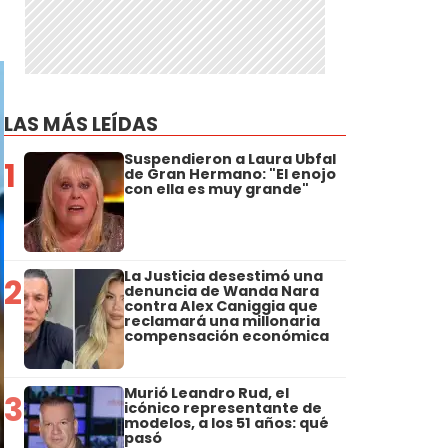
LAS MÁS LEÍDAS
Suspendieron a Laura Ubfal
1
de Gran Hermano: "El enojo
con ella es muy grande"
La Justicia desestimó una
2
denuncia de Wanda Nara
contra Alex Caniggia que
reclamará una millonaria
compensación económica
Murió Leandro Rud, el
3
icónico representante de
modelos, a los 51 años: qué
pasó