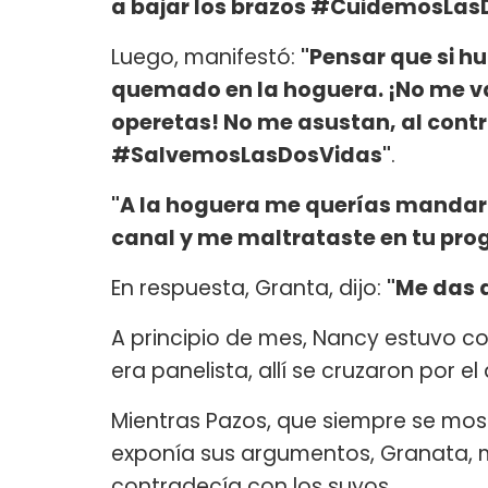
a bajar los brazos #CuidemosLas
Luego, manifestó:
"Pensar que si h
quemado en la hoguera. ¡No me van
operetas! No me asustan, al cont
#SalvemosLasDosVidas"
.
"A la hoguera me querías mandar
canal y me maltrataste en tu pro
En respuesta, Granta, dijo:
"Me das a
A principio de mes, Nancy estuvo 
era panelista, allí se cruzaron por e
Mientras Pazos, que siempre se mostr
exponía sus argumentos, Granata, mi
contradecía con los suyos.