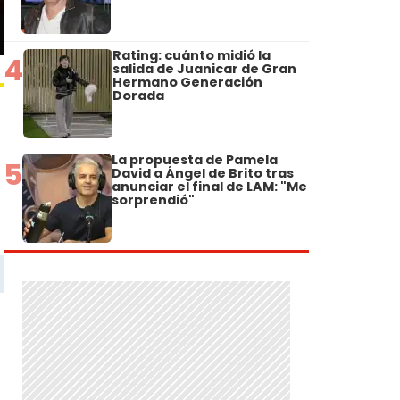
Rating: cuánto midió la
4
salida de Juanicar de Gran
Hermano Generación
Dorada
La propuesta de Pamela
5
David a Ángel de Brito tras
anunciar el final de LAM: "Me
sorprendió"