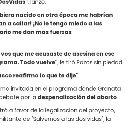
DosVidas"
, lanzó.
ubiera nacido en otra época me habrían
 a callar! ¡No le tengo miedo a las
rario me dan mas fuerzas
 vos que me acusaste de asesina en ese
grama. Todo vuelve"
, le tiró Pazos sin piedad.
sco reafirmo lo que te dije"
.
como invitada en el programa donde Granata
l debate por la
despenalización del aborto
.
ó a favor de la legalizacion del proyecto,
litante de "Salvemos a las dos vidas", la