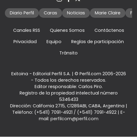
Diario Perfil
Caras
Noticias
Marie Claire
Fo
Canales RSS
Quienes Somos
Contáctenos
Privacidad
Equipo
Reglas de participación
Tránsito
Exitoina - Editorial Perfil S.A.
| © Perfil.com 2006-2026
- Todos los derechos reservados.
Editor responsable: Carlos Piro.
Registro de la propiedad intelectual número
5346433
Dirección:
California 2715
,
C1289ABI
,
CABA, Argentina
|
Teléfono:
(+5411) 7091-4921
/
(+5411) 7091-4922
| E-
mail:
perfilcom@perfil.com