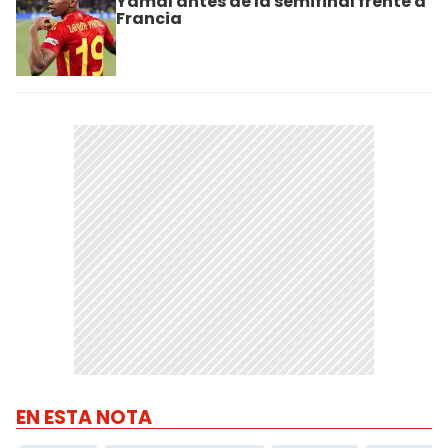
Yamal antes de la semifinal frente a
Francia
EN ESTA NOTA