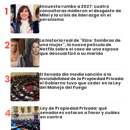
Encuesta rumbo a 2027: cuatro
1
consultoras midieron el desgaste de
Milei y la crisis de liderazgo en el
peronismo
La historia real de "Elize: Sombras de
2
una mujer", la nueva película de
Netflix sobre el caso de una esposa
que descuartizó a su marido
El Senado dio media sanción a la
3
Inviolabilidad de la Propiedad Privada:
el Gobierno tuvo que ceder en la Ley
del Manejo del Fuego
Ley de Propiedad Privada: qué
4
senadores votaron a favor y cuáles
en contra