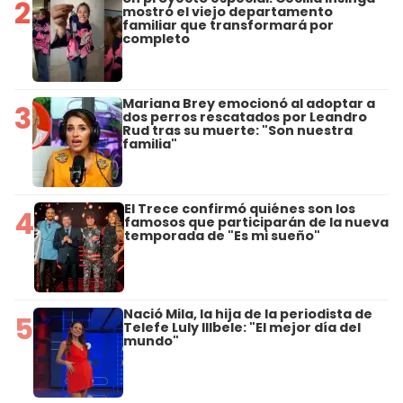
2
mostró el viejo departamento
familiar que transformará por
completo
Mariana Brey emocionó al adoptar a
3
dos perros rescatados por Leandro
Rud tras su muerte: "Son nuestra
familia"
El Trece confirmó quiénes son los
4
famosos que participarán de la nueva
temporada de "Es mi sueño"
Nació Mila, la hija de la periodista de
5
Telefe Luly Illbele: "El mejor día del
mundo"