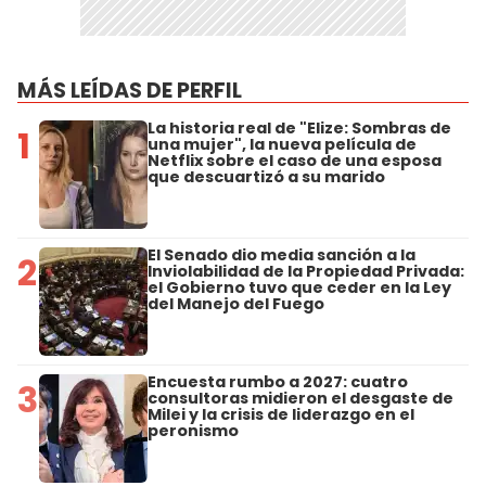
MÁS LEÍDAS DE PERFIL
La historia real de "Elize: Sombras de
1
una mujer", la nueva película de
Netflix sobre el caso de una esposa
que descuartizó a su marido
El Senado dio media sanción a la
2
Inviolabilidad de la Propiedad Privada:
el Gobierno tuvo que ceder en la Ley
del Manejo del Fuego
Encuesta rumbo a 2027: cuatro
3
consultoras midieron el desgaste de
Milei y la crisis de liderazgo en el
peronismo