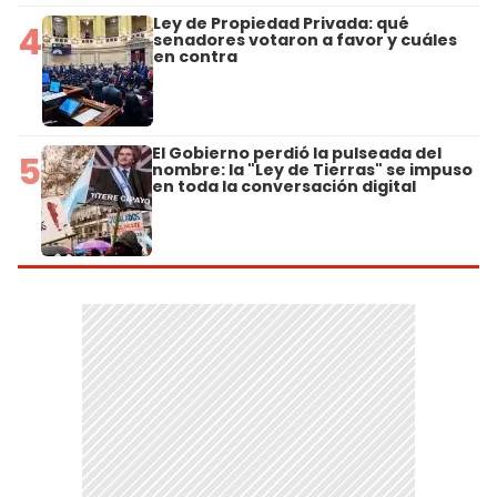
Ley de Propiedad Privada: qué
4
senadores votaron a favor y cuáles
en contra
El Gobierno perdió la pulseada del
5
nombre: la "Ley de Tierras" se impuso
en toda la conversación digital