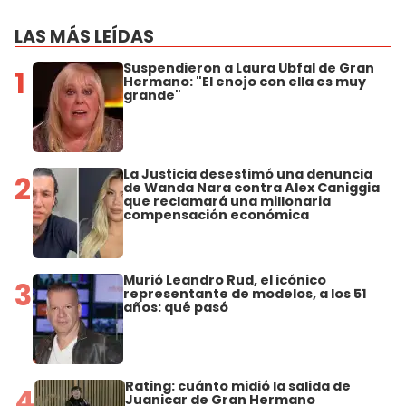
LAS MÁS LEÍDAS
Suspendieron a Laura Ubfal de Gran
1
Hermano: "El enojo con ella es muy
grande"
La Justicia desestimó una denuncia
2
de Wanda Nara contra Alex Caniggia
que reclamará una millonaria
compensación económica
Murió Leandro Rud, el icónico
3
representante de modelos, a los 51
años: qué pasó
Rating: cuánto midió la salida de
4
Juanicar de Gran Hermano