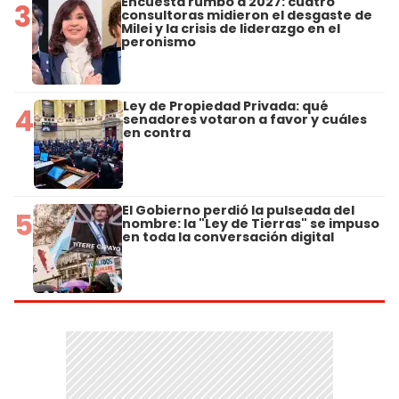
Encuesta rumbo a 2027: cuatro
3
consultoras midieron el desgaste de
Milei y la crisis de liderazgo en el
peronismo
Ley de Propiedad Privada: qué
4
senadores votaron a favor y cuáles
en contra
El Gobierno perdió la pulseada del
5
nombre: la "Ley de Tierras" se impuso
en toda la conversación digital