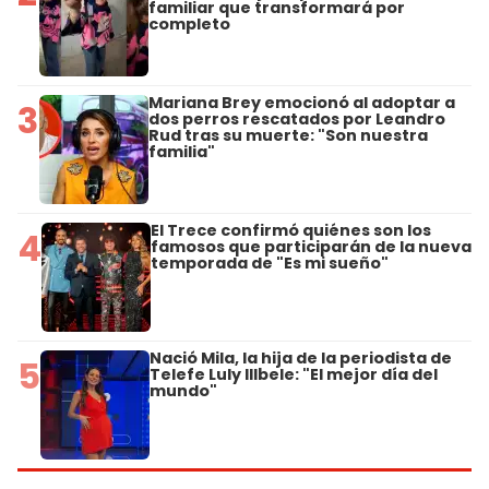
familiar que transformará por
completo
Mariana Brey emocionó al adoptar a
3
dos perros rescatados por Leandro
Rud tras su muerte: "Son nuestra
familia"
El Trece confirmó quiénes son los
4
famosos que participarán de la nueva
temporada de "Es mi sueño"
Nació Mila, la hija de la periodista de
5
Telefe Luly Illbele: "El mejor día del
mundo"