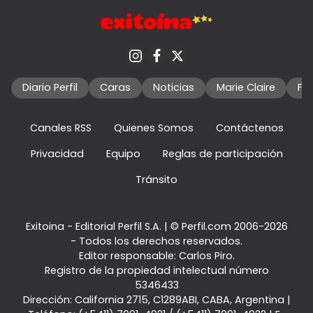
Diario Perfil
Caras
Noticias
Marie Claire
Fo
Canales RSS
Quienes Somos
Contáctenos
Privacidad
Equipo
Reglas de participación
Tránsito
Exitoina - Editorial Perfil S.A.
| © Perfil.com 2006-2026
- Todos los derechos reservados.
Editor responsable: Carlos Piro.
Registro de la propiedad intelectual número
5346433
Dirección:
California 2715
,
C1289ABI
,
CABA, Argentina
|