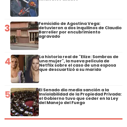
Femicidio de Agostina Vega:
3
detuvieron a dos inquilinos de Claudio
Barrelier por encubrimiento
agravado
La historia real de "Elize: Sombras de
4
una mujer", la nueva película de
Netflix sobre el caso de una esposa
que descuartizó a su marido
El Senado dio media sanción a la
5
Inviolabilidad de la Propiedad Privada:
el Gobierno tuvo que ceder en la Ley
del Manejo del Fuego