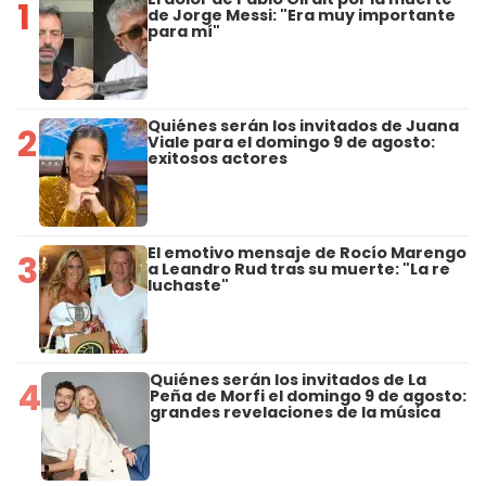
1
de Jorge Messi: "Era muy importante
para mí"
Quiénes serán los invitados de Juana
2
Viale para el domingo 9 de agosto:
exitosos actores
El emotivo mensaje de Rocío Marengo
3
a Leandro Rud tras su muerte: "La re
luchaste"
Quiénes serán los invitados de La
4
Peña de Morfi el domingo 9 de agosto:
grandes revelaciones de la música