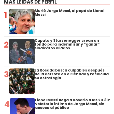
MÁS LEÍDAS DE PERFIL
Murió Jorge Messi, el papá de Lionel
1
Messi
Caputo y Sturzenegger crean un
2
fondo para indemnizar y “ganar”
sindicatos aliados
La Rosada busca culpables después
3
de la derrota en el Senado y recalcula
su estrategia
Lionel Messi llega a Rosario a las 20.30:
4
velatorio íntimo de Jorge Messi, sin
acceso al público