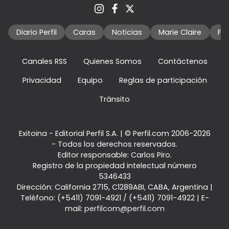
Diario Perfil
Caras
Noticias
Marie Claire
Fo
Canales RSS
Quienes Somos
Contáctenos
Privacidad
Equipo
Reglas de participación
Tránsito
Exitoina - Editorial Perfil S.A.
| © Perfil.com 2006-2026
- Todos los derechos reservados.
Editor responsable: Carlos Piro.
Registro de la propiedad intelectual número
5346433
Dirección:
California 2715
,
C1289ABI
,
CABA, Argentina
|
Teléfono:
(+5411) 7091-4921
/
(+5411) 7091-4922
| E-
mail:
perfilcom@perfil.com