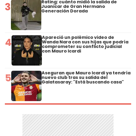
Rating: cuánto midió la salida de
3
Juanicar de Gran Hermano
Generación Dorada
Apareció un polémico video de
4
Wanda Nara con sus hijas que podría
comprometer su conflicto judicial
con Mauro Icardi
Aseguran que Mauro Icardi ya tendría
5
nuevo club tras su salida del
Galatasaray: "Está buscando casa"