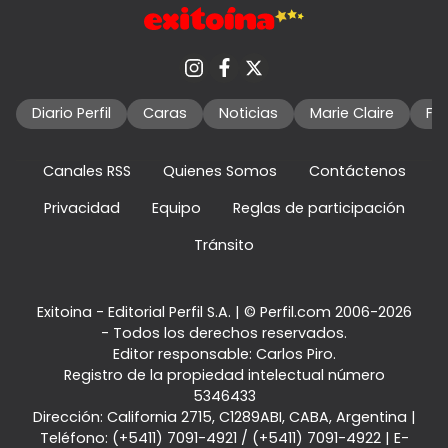
Diario Perfil
Caras
Noticias
Marie Claire
Fo
Canales RSS
Quienes Somos
Contáctenos
Privacidad
Equipo
Reglas de participación
Tránsito
Exitoina - Editorial Perfil S.A.
| © Perfil.com 2006-2026
- Todos los derechos reservados.
Editor responsable: Carlos Piro.
Registro de la propiedad intelectual número
5346433
Dirección:
California 2715
,
C1289ABI
,
CABA, Argentina
|
Teléfono:
(+5411) 7091-4921
/
(+5411) 7091-4922
| E-