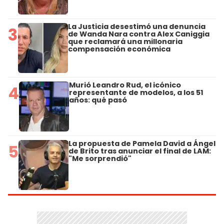
La Justicia desestimó una denuncia
3
de Wanda Nara contra Alex Caniggia
que reclamará una millonaria
compensación económica
Murió Leandro Rud, el icónico
4
representante de modelos, a los 51
años: qué pasó
La propuesta de Pamela David a Ángel
5
de Brito tras anunciar el final de LAM:
"Me sorprendió"