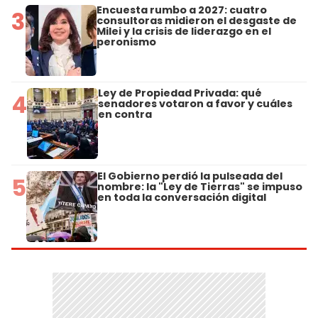
Encuesta rumbo a 2027: cuatro
3
consultoras midieron el desgaste de
Milei y la crisis de liderazgo en el
peronismo
Ley de Propiedad Privada: qué
4
senadores votaron a favor y cuáles
en contra
El Gobierno perdió la pulseada del
5
nombre: la "Ley de Tierras" se impuso
en toda la conversación digital