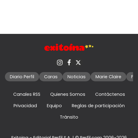
Diario Perfil
Caras
Noticias
Marie Claire
Fo
Canales RSS
Quienes Somos
Contáctenos
Privacidad
Equipo
Reglas de participación
Tránsito
Exitoina - Editorial Perfil S.A.
| © Perfil.com 2006-2026