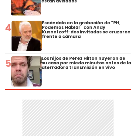
están avisados"
Escándalo en la grabación de "PH,
4
Podemos Hablar" con Andy
Kusnetzoff: dos invitadas se cruzaron
frente a cámara
Los hijos de Perez Hilton huyeron de
5
su casa por miedo minutos antes de la
aterradora transmisión en vivo