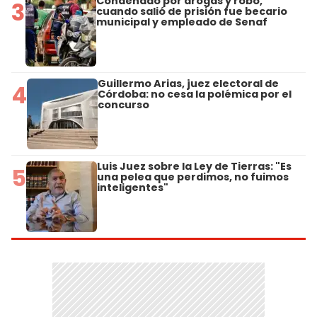
Condenado por drogas y robo,
3
cuando salió de prisión fue becario
municipal y empleado de Senaf
Guillermo Arias, juez electoral de
4
Córdoba: no cesa la polémica por el
concurso
Luis Juez sobre la Ley de Tierras: "Es
5
una pelea que perdimos, no fuimos
inteligentes"