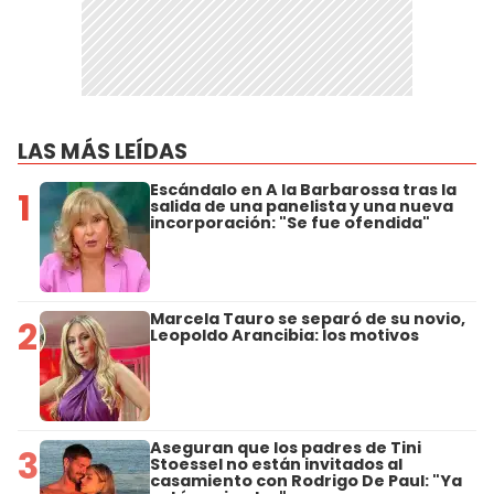
LAS MÁS LEÍDAS
Escándalo en A la Barbarossa tras la
1
salida de una panelista y una nueva
incorporación: "Se fue ofendida"
Marcela Tauro se separó de su novio,
2
Leopoldo Arancibia: los motivos
Aseguran que los padres de Tini
3
Stoessel no están invitados al
casamiento con Rodrigo De Paul: "Ya