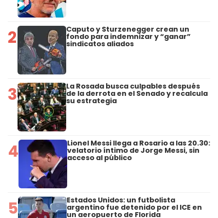
Caputo y Sturzenegger crean un
2
fondo para indemnizar y “ganar”
sindicatos aliados
La Rosada busca culpables después
3
de la derrota en el Senado y recalcula
su estrategia
Lionel Messi llega a Rosario a las 20.30:
4
velatorio íntimo de Jorge Messi, sin
acceso al público
Estados Unidos: un futbolista
5
argentino fue detenido por el ICE en
un aeropuerto de Florida