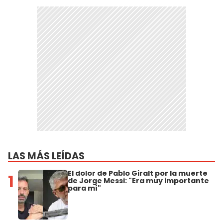
LAS MÁS LEÍDAS
El dolor de Pablo Giralt por la muerte
1
de Jorge Messi: "Era muy importante
para mí"