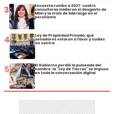
Encuesta rumbo a 2027: cuatro
3
consultoras midieron el desgaste de
Milei y la crisis de liderazgo en el
peronismo
Ley de Propiedad Privada: qué
4
senadores votaron a favor y cuáles
en contra
El Gobierno perdió la pulseada del
5
nombre: la "Ley de Tierras" se impuso
en toda la conversación digital