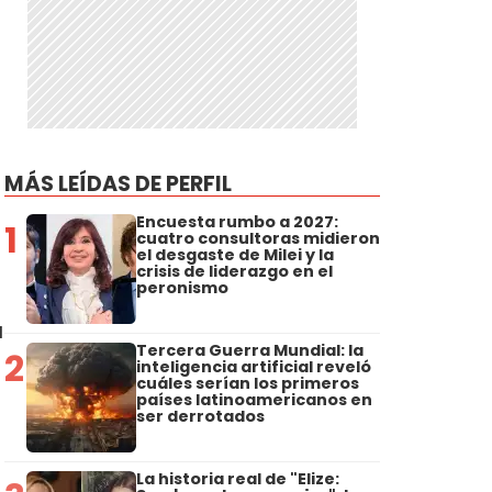
MÁS LEÍDAS DE PERFIL
Encuesta rumbo a 2027:
1
cuatro consultoras midieron
el desgaste de Milei y la
crisis de liderazgo en el
peronismo
a
Tercera Guerra Mundial: la
2
inteligencia artificial reveló
cuáles serían los primeros
países latinoamericanos en
ser derrotados
La historia real de "Elize: