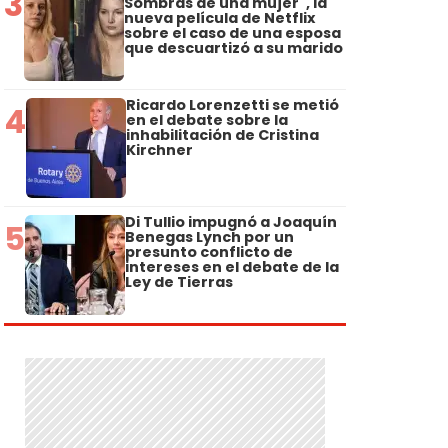
3
Sombras de una mujer", la
nueva película de Netflix
sobre el caso de una esposa
que descuartizó a su marido
Ricardo Lorenzetti se metió
4
en el debate sobre la
inhabilitación de Cristina
Kirchner
Di Tullio impugnó a Joaquín
5
Benegas Lynch por un
presunto conflicto de
intereses en el debate de la
Ley de Tierras