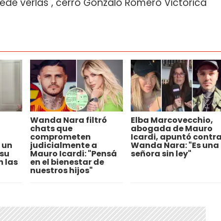
de verlas", cerró Gonzalo Romero Victorica
Wanda Nara filtró
Elba Marcovecchio,
chats que
abogada de Mauro
comprometen
Icardi, apuntó contr
 un
judicialmente a
Wanda Nara: "Es una
 su
Mauro Icardi: "Pensá
señora sin ley"
n las
en el bienestar de
nuestros hijos"