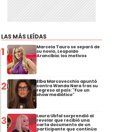
LAS MÁS LEÍDAS
Marcela Tauro se separó de
1
su novio, Leopoldo
Arancibia: los motivos
Elba Marcovecchio apuntó
2
contra Wanda Nara tras su
regreso al país: "Fue un
show mediático"
Laura Ubfal sorprendió al
3
revelar que recibió una
carta documento de un
participante que continúa