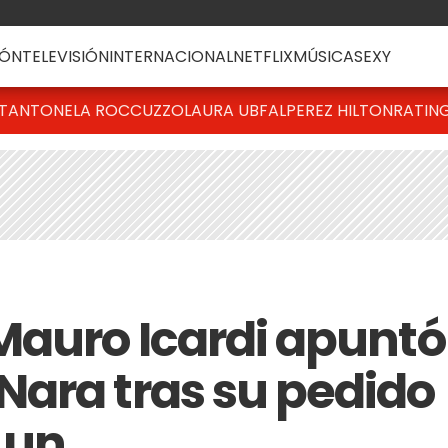
ÓN
TELEVISIÓN
INTERNACIONAL
NETFLIX
MÚSICA
SEXY
T
ANTONELA ROCCUZZO
LAURA UBFAL
PEREZ HILTON
RATIN
Mauro Icardi apuntó
ara tras su pedido
s un