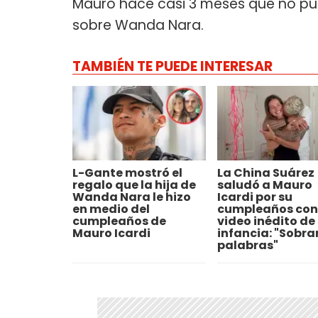
Mauro hace casi 3 meses que no pue
sobre Wanda Nara.
TAMBIÉN TE PUEDE INTERESAR
L-Gante mostró el
La China Suárez
regalo que la hija de
saludó a Mauro
Wanda Nara le hizo
Icardi por su
en medio del
cumpleaños con
cumpleaños de
video inédito de
Mauro Icardi
infancia: "Sobra
palabras"