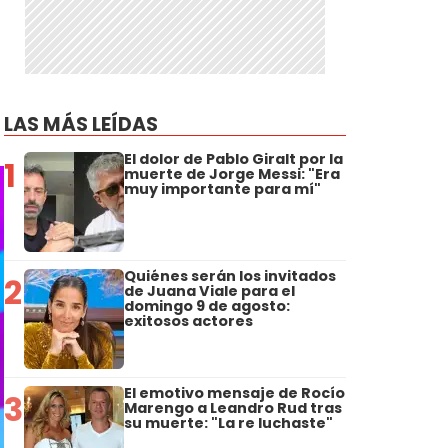
LAS MÁS LEÍDAS
El dolor de Pablo Giralt por la
1
muerte de Jorge Messi: "Era
muy importante para mí"
Quiénes serán los invitados
2
de Juana Viale para el
domingo 9 de agosto:
exitosos actores
El emotivo mensaje de Rocío
3
Marengo a Leandro Rud tras
su muerte: "La re luchaste"