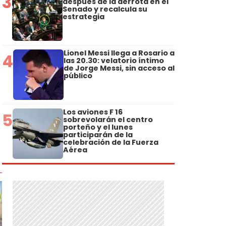
3
después de la derrota en el
Senado y recalcula su
estrategia
Lionel Messi llega a Rosario a
4
las 20.30: velatorio íntimo
de Jorge Messi, sin acceso al
público
Los aviones F 16
5
sobrevolarán el centro
porteño y el lunes
participarán de la
celebración de la Fuerza
Aérea