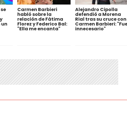
 se
Carmen Barbieri
Alejandro Cipolla
habló sobre la
defendió a Morena
y
relación de Fátima
Rial tras su cruce con
 un
Florez y Federico Bal:
Carmen Barbieri: "Fu
"Ella me encanta"
innecesario"