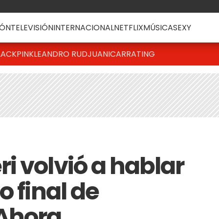
ÓN
TELEVISIÓN
INTERNACIONAL
NETFLIX
MÚSICA
SEXY
LACKPINK
LEANDRO RUD
JUANICAR
RATING
i volvió a hablar
o final de
Ahora