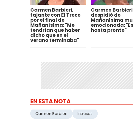
Carmen Barbieri,
Carmen Barbieri
tajante con El Trece
despidió de
por el final de
Mañanísima mu
Mañanísima: "Me
emocionada: "Es
tendrían que haber
hasta pronto"
dicho que en el
verano terminaba"
EN ESTA NOTA
Carmen Barbieri
Intrusos