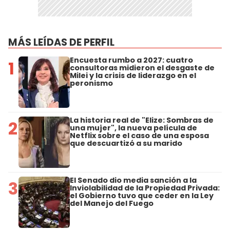
MÁS LEÍDAS DE PERFIL
Encuesta rumbo a 2027: cuatro
1
consultoras midieron el desgaste de
Milei y la crisis de liderazgo en el
peronismo
La historia real de "Elize: Sombras de
2
una mujer", la nueva película de
Netflix sobre el caso de una esposa
que descuartizó a su marido
El Senado dio media sanción a la
3
Inviolabilidad de la Propiedad Privada:
el Gobierno tuvo que ceder en la Ley
del Manejo del Fuego