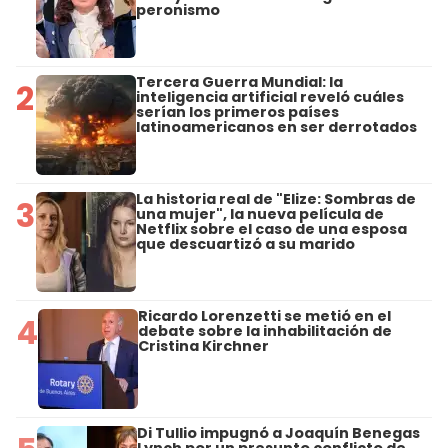
peronismo
Tercera Guerra Mundial: la
2
inteligencia artificial reveló cuáles
serían los primeros países
latinoamericanos en ser derrotados
La historia real de "Elize: Sombras de
3
una mujer", la nueva película de
Netflix sobre el caso de una esposa
que descuartizó a su marido
Ricardo Lorenzetti se metió en el
4
debate sobre la inhabilitación de
Cristina Kirchner
Di Tullio impugnó a Joaquín Benegas